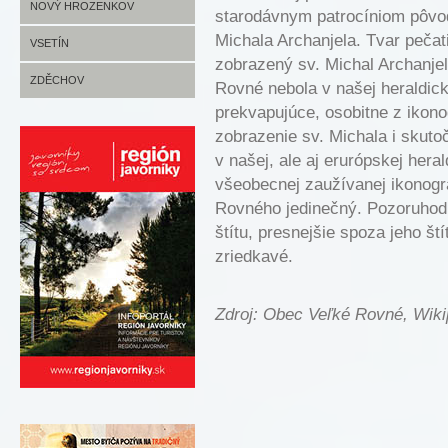
HUSLENKY FOTO
JANOVÁ INFO
NOVÝ HROZENKOV
starodávnym patrocíniom pôvodn
Michala Archanjela. Tvar pečati
JANOVÁ FOTO
NOVÝ HROZENKOV INFO
VSETÍN
zobrazený sv. Michal Archanjel
NOVÝ HROZENKOV FOTO
VSETÍN INFO
ZDĚCHOV
Rovné nebola v našej heraldicke
prekvapujúce, osobitne z ikono
VSETÍN FOTO
ZDĚCHOV INFO
zobrazenie sv. Michala i skutoč
ZDĚCHOV FOTO
v našej, ale aj erurópskej hera
všeobecnej zaužívanej ikonogr
Rovného jedinečný. Pozoruhodn
štítu, presnejšie spoza jeho ští
zriedkavé.
Zdroj: Obec Veľké Rovné, Wiki