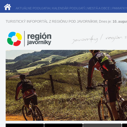
AKTUÁLNE PODUJATIA
|
KALENDÁR PODUJATÍ
|
MESTÁ A OBCE
|
PAMIATKY
TURISTICKÝ INFOPORTÁL Z REGIÓNU POD JAVORNÍKMI, Dnes je:
10. augu