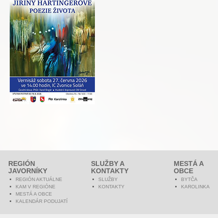
REGIÓN
SLUŽBY A
MESTÁ A
JAVORNÍKY
KONTAKTY
OBCE
REGIÓN AKTUÁLNE
SLUŽBY
BYTČA
KAM V REGIÓNE
KONTAKTY
KAROLINKA
MESTÁ A OBCE
KALENDÁR PODUJATÍ