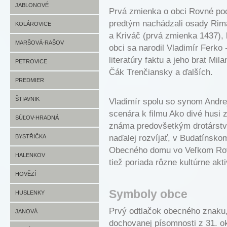
HLBOKÉ FOTO
HVOZDNICA INFO
JABLONOVÉ
Prvá zmienka o obci Rovné po
predtým nachádzali osady Rim
HVOZDNICA FOTO
JABLONOVÉ INFO
KOLÁROVICE
a Kriváč (prvá zmienka 1437), k
JABLONOVÉ FOTO
KOLÁROVICE INFO
MARŠOVÁ-RAŠOV
obci sa narodil Vladimír Ferko 
literatúry faktu a jeho brat Mi
KOLÁROVICE FOTO
MARŠOVÁ-RAŠOV INFO
PETROVICE
Čák Trenčiansky a ďalších.
MARŠOVÁ-RAŠOV FOTO
PETROVICE INFO
PREDMIER
PETROVICE FOTO
PREDMIER INFO
ŠTIAVNIK
Vladimír spolu so synom Andr
scenára k filmu Ako divé husi z
PREDMIER FOTO
ŠTIAVNIK INFO
SÚĽOV-HRADNÁ
známa predovšetkým drotárstvo
ŠTIAVNIK FOTO
SÚĽOV-HRADNÁ INFO
BYSTŘIČKA
naďalej rozvíjať, v Budatínsko
Obecného domu vo Veľkom Rovn
SÚĽOV-HRADNÁ FOTO
BYSTŘIČKA INFO
HALENKOV
tiež poriada rôzne kultúrne akti
BYSTŘIČKA FOTO
HALENKOV INFO
HOVĚZÍ
Symboly obce
HALENKOV FOTO
HOVĚZÍ INFO
HUSLENKY
Prvý odtlačok obecného znaku, 
HOVĚZÍ FOTO
HUSLENKY INFO
JANOVÁ
dochovanej písomnosti z 31. o