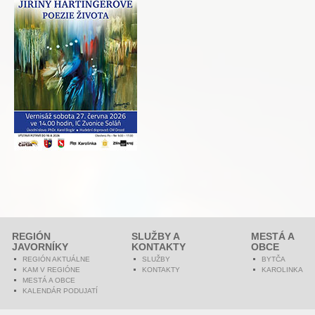
REGIÓN
SLUŽBY A
MESTÁ A
JAVORNÍKY
KONTAKTY
OBCE
REGIÓN AKTUÁLNE
SLUŽBY
BYTČA
KAM V REGIÓNE
KONTAKTY
KAROLINKA
MESTÁ A OBCE
KALENDÁR PODUJATÍ