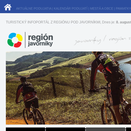
AKTUÁLNE PODUJATIA
|
KALENDÁR PODUJATÍ
|
MESTÁ A OBCE
|
PAMIATKY
TURISTICKÝ INFOPORTÁL Z REGIÓNU POD JAVORNÍKMI, Dnes je:
8. augus