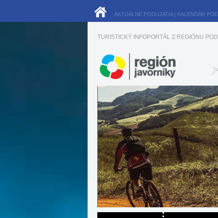
AKTUÁLNE PODUJATIA
|
KALENDÁR POD
TURISTICKÝ INFOPORTÁL Z REGIÓNU POD 