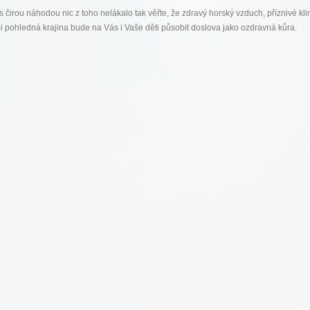
 čirou náhodou nic z toho nelákalo tak věřte, že zdravý horský vzduch, příznivé kli
lmi pohledná krajina bude na Vás i Vaše děti působit doslova jako ozdravná kůra.