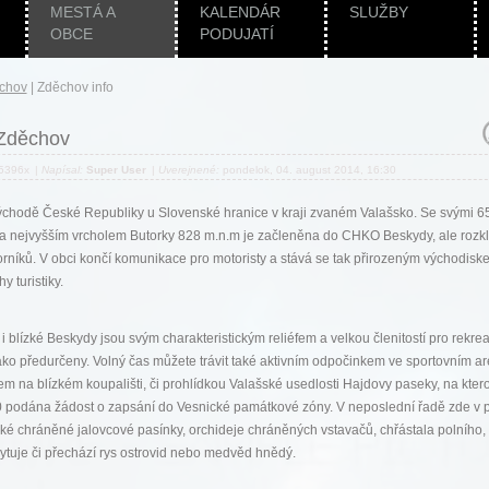
MESTÁ A
KALENDÁR
SLUŽBY
OBCE
PODUJATÍ
chov
|
Zděchov info
Zděchov
 5396x
|
Napísal:
Super User
|
Uverejnené:
pondelok, 04. august 2014, 16:30
ýchodě České Republiky u Slovenské hranice v kraji zvaném Valašsko. Se svými 6
 a nejvyšším vrcholem Butorky 828 m.n.m je začleněna do CHKO Beskydy, ale rozk
orníků. V obci končí komunikace pro motoristy a stává se tak přirozeným východisk
y turistiky.
i blízké Beskydy jsou svým charakteristickým reliéfem a velkou členitostí pro rekrea
 jako předurčeny. Volný čas můžete trávit také aktivním odpočinkem ve sportovním ar
m na blízkém koupališti, či prohlídkou Valašské usedlosti Hajdovy paseky, na ktero
 podána žádost o zapsání do Vesnické památkové zóny. V neposlední řadě zde v p
také chráněné jalovcové pasínky, orchideje chráněných vstavačů, chřástala polního, 
kytuje či přechází rys ostrovid nebo medvěd hnědý.