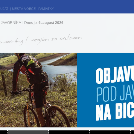
UJATÍ
|
MESTÁ A OBCE
|
PAMIATKY
JAVORNÍKMI, Dnes je:
6. august 2026