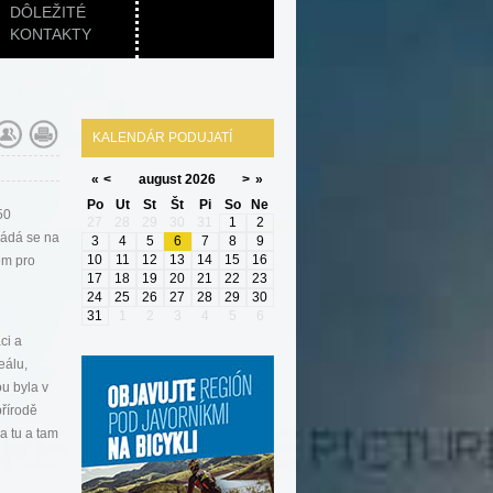
DÔLEŽITÉ
KONTAKTY
KALENDÁR PODUJATÍ
«
<
august
2026
>
»
Po
Ut
St
Št
Pi
So
Ne
50
27
28
29
30
31
1
2
ládá se na
3
4
5
6
7
8
9
10
11
12
13
14
15
16
em pro
17
18
19
20
21
22
23
24
25
26
27
28
29
30
31
1
2
3
4
5
6
ci a
eálu,
u byla v
řírodě
a tu a tam