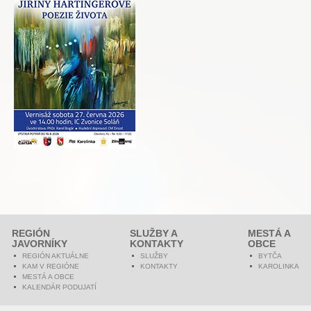
REGIÓN
SLUŽBY A
MESTÁ A
JAVORNÍKY
KONTAKTY
OBCE
REGIÓN AKTUÁLNE
SLUŽBY
BYTČA
KAM V REGIÓNE
KONTAKTY
KAROLINKA
MESTÁ A OBCE
KALENDÁR PODUJATÍ