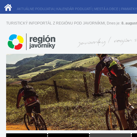
AKTUÁLNE PODUJATIA
|
KALENDÁR PODUJATÍ
|
MESTÁ A OBCE
|
PAMIATKY
TURISTICKÝ INFOPORTÁL Z REGIÓNU POD JAVORNÍKMI, Dnes je:
8. augus