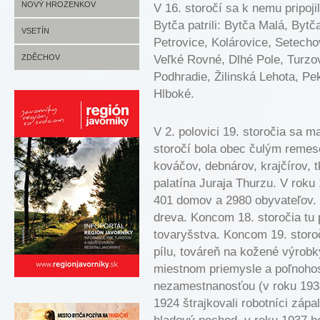
HUSLENKY FOTO
JANOVÁ INFO
NOVÝ HROZENKOV
V 16. storočí sa k nemu pripoj
Bytča patrili: Bytča Malá, Bytč
JANOVÁ FOTO
NOVÝ HROZENKOV INFO
VSETÍN
Petrovice, Kolárovice, Setecho
NOVÝ HROZENKOV FOTO
VSETÍN INFO
ZDĚCHOV
Veľké Rovné, Dlhé Pole, Turzo
Podhradie, Žilinská Lehota, Pe
VSETÍN FOTO
ZDĚCHOV INFO
Hlboké.
ZDĚCHOV FOTO
V 2. polovici 19. storočia sa m
storočí bola obec čulým reme
kováčov, debnárov, krajčírov, 
palatína Juraja Thurzu. V rok
401 domov a 2980 obyvateľov. 
dreva. Koncom 18. storočia tu
tovaryšstva. Koncom 19. storoči
pílu, továreň na kožené výrobk
miestnom priemysle a poľnohosp
nezamestnanosťou (v roku 193
1924 štrajkovali robotníci zápa