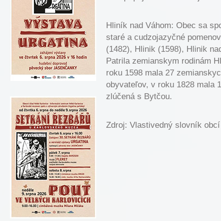
Hliník nad Váhom: Obec sa spo
staré a cudzojazyčné pomenova
(1482), Hlinik (1598), Hlinik
Patrila zemianskym rodinám H
roku 1598 mala 27 zemianskyc
obyvateľov, v roku 1828 mala 
zlúčená s Bytčou.
Zdroj: Vlastivedný slovník obc