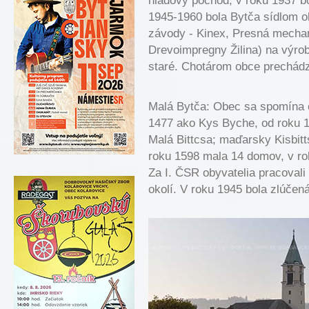
hladový pochod, v roku 1937 bo
1945-1960 bola Bytča sídlom o
závody - Kinex, Presná mechan
Drevoimpregny Žilina) na výrob
staré. Chotárom obce prechádz
Malá Bytča: Obec sa spomína 
1477 ako Kys Byche, od roku 1
Malá Bittcsa; maďarsky Kisbitt
roku 1598 mala 14 domov, v ro
Za I. ČSR obyvatelia pracovali
okolí. V roku 1945 bola zlúčen