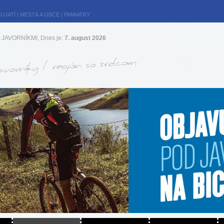
UJATÍ
|
MESTÁ A OBCE
|
PAMIATKY
JAVORNÍKMI, Dnes je:
7. august 2026