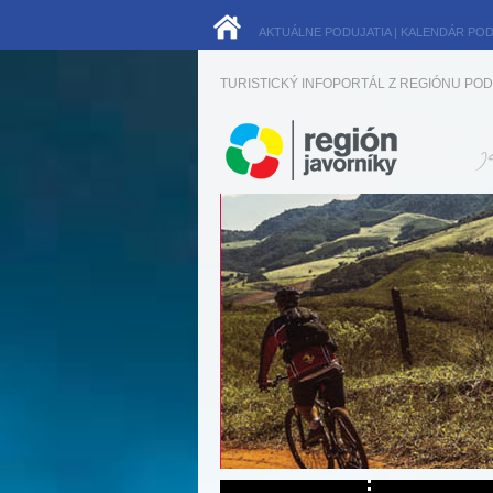
AKTUÁLNE PODUJATIA
|
KALENDÁR POD
TURISTICKÝ INFOPORTÁL Z REGIÓNU POD 