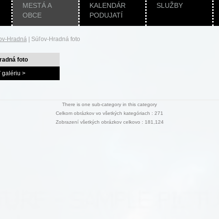
MESTÁ A
KALENDÁR
SLUŽBY
OBCE
PODUJATÍ
ov-Hradná
|
Súľov-Hradná foto
radná foto
 galériu >
There is one sub-category in this category
Celkom obrázkov vo všetkých kategóriach : 271
Zobrazení všetkých obrázkov celkovo : 181,124