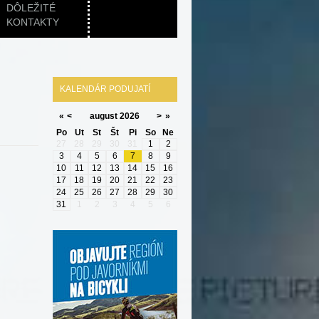
DÔLEŽITÉ
KONTAKTY
KALENDÁR PODUJATÍ
«
<
august
2026
>
»
Po
Ut
St
Št
Pi
So
Ne
27
28
29
30
31
1
2
3
4
5
6
7
8
9
10
11
12
13
14
15
16
17
18
19
20
21
22
23
24
25
26
27
28
29
30
31
1
2
3
4
5
6