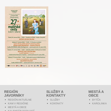
REGIÓN
SLUŽBY A
MESTÁ A
JAVORNÍKY
KONTAKTY
OBCE
REGIÓN AKTUÁLNE
SLUŽBY
BYTČA
KAM V REGIÓNE
KONTAKTY
KAROLINKA
MESTÁ A OBCE
KALENDÁR PODUJATÍ