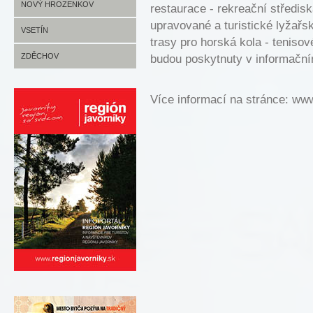
HUSLENKY FOTO
JANOVÁ INFO
NOVÝ HROZENKOV
restaurace - rekreační středisk
upravované a turistické lyžařsk
JANOVÁ FOTO
NOVÝ HROZENKOV INFO
VSETÍN
trasy pro horská kola - tenisov
NOVÝ HROZENKOV FOTO
VSETÍN INFO
ZDĚCHOV
budou poskytnuty v informačn
VSETÍN FOTO
ZDĚCHOV INFO
Více informací na stránce: ww
ZDĚCHOV FOTO