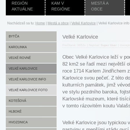
REGIÓN
KAM V
MESTÁ A
AKTUÁLNE
REGIÓNE
OBCE
Nachádzaš sa tu:
Home
|
Mestá a obce
|
Velké Karlovice
|
Velké Karlovice info
Velké Karlovice
BYTČA
Prečítané: 3652x
|
Napísal:
Super User
|
Uverej
BYTČA INFO
KAROLINKA
Obec Velké Karlovice leží v p
BYTČA FOTO
KAROLINKA INFO
VEĽKÉ ROVNÉ
82 km2 se řadí mezi největší 
KAROLINKA FOTO
VEĽKÉ ROVNÉ INFO
VELKÉ KARLOVICE
roce 1714 Karlem Jindřichem z
Karlovice svou pečeť. Z této d
VEĽKÉ ROVNÉ FOTO
VELKÉ KARLOVICE INFO
kulturních památek, jimž vévod
VELKÉ KARLOVICE FOTO
ve stylu pozdního baroka, fojt
Karlovské muzeum, které tisíců
KOTEŠOVÁ
v tomto rázovitém koutu Valaš
KOTEŠOVÁ INFO
HLBOKÉ
Velké Karlovice jsou typickou 
KOTEŠOVÁ FOTO
HLBOKÉ INFO
HVOZDNICA
pastviny s menšími stády ovcí,