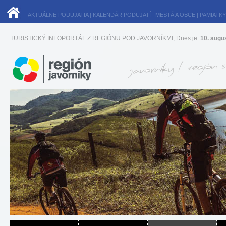
AKTUÁLNE PODUJATIA
|
KALENDÁR PODUJATÍ
|
MESTÁ A OBCE
|
PAMIATKY
TURISTICKÝ INFOPORTÁL Z REGIÓNU POD JAVORNÍKMI, Dnes je:
10. augu