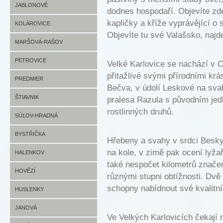
HLBOKÉ FOTO
HVOZDNICA INFO
JABLONOVÉ
dodnes hospodaří. Objevíte zde
kapličky a kříže vyprávějící o s
HVOZDNICA FOTO
JABLONOVÉ INFO
KOLÁROVICE
Objevíte tu své Valašsko, najde
JABLONOVÉ FOTO
KOLÁROVICE INFO
MARŠOVÁ-RAŠOV
KOLÁROVICE FOTO
MARŠOVÁ-RAŠOV INFO
PETROVICE
Velké Karlovice se nachází v C
přitažlivé svými přírodními kr
MARŠOVÁ-RAŠOV FOTO
PETROVICE INFO
PREDMIER
Bečva, v údolí Leskové na sva
PETROVICE FOTO
PREDMIER INFO
ŠTIAVNIK
pralesa Razula s původním je
rostlinných druhů.
PREDMIER FOTO
ŠTIAVNIK INFO
SÚĽOV-HRADNÁ
ŠTIAVNIK FOTO
SÚĽOV-HRADNÁ INFO
BYSTŘIČKA
Hřebeny a svahy v srdci Beskyds
na kole, v zimě pak ocení lyža
SÚĽOV-HRADNÁ FOTO
BYSTŘIČKA INFO
HALENKOV
také nespočet kilometrů značen
BYSTŘIČKA FOTO
HALENKOV INFO
HOVĚZÍ
různými stupni obtížnosti. Dvě 
schopny nabídnout své kvalitní
HALENKOV FOTO
HOVĚZÍ INFO
HUSLENKY
HOVĚZÍ FOTO
HUSLENKY INFO
JANOVÁ
Ve Velkých Karlovicích čekají n