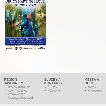
REGIÓN
SLUŽBY A
MESTÁ A
JAVORNÍKY
KONTAKTY
OBCE
REGIÓN AKTUÁLNE
SLUŽBY
BYTČA
KAM V REGIÓNE
KONTAKTY
KAROLINKA
MESTÁ A OBCE
KALENDÁR PODUJATÍ