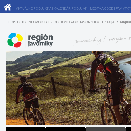
AKTUÁLNE PODUJATIA
|
KALENDÁR PODUJATÍ
|
MESTÁ A OBCE
|
PAMIATKY
TURISTICKÝ INFOPORTÁL Z REGIÓNU POD JAVORNÍKMI, Dnes je:
7. augus