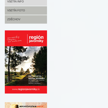
NOVÝ HROZENKOV FOTO
VSETÍN INFO
VSETÍN FOTO
ZDĚCHOV
ZDĚCHOV INFO
ZDĚCHOV FOTO