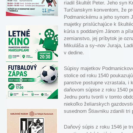
riadil škultét Peter. Jeho syn K
Turčianskym konventom, že pre
Podmanickému a jeho synom Ján
majetky prislúchajúce k škultéc
kúria s poddaným Jánom a píla
zemianstvo, jej príbytok je ozn
Mikuláša a sy¬nov Juraja, Ladis
v dedine.
Súpisy majetkov Podmanickovc
stolice od roku 1540 poukazujú
panstve postupne vzrastala, i 
daňovom súpise z roku 1540 pod
Jednu portu tvorili v tomto obd
niekoľko želiarskych gazdovst
susednom Štiavniku zdanili tri 
Daňový súpis z roku 1546 je tr