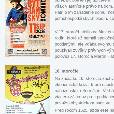
obrábali, boli len jej užívateľm
však vlastnícke právo na dom,
Patrilo im zariadenie domu, ho
poľnohospodárskych plodín, čo
V 17. storočí sídlilo na škulté
rodín, ktoré už nemali spoločné
poddanými, ale vďaka svojmu 
používali zvyšky právnych výh
polovici 17. storočia Martin Ha
16. storočie
Na začiatku 16. storočia zach
ekonomická kríza, ktorá napoko
náboženskej reformácie. Verbö
viacero zákonov proti poddaném
považskobystrickom panstve.
Pred rokom 1525, azda ešte na 