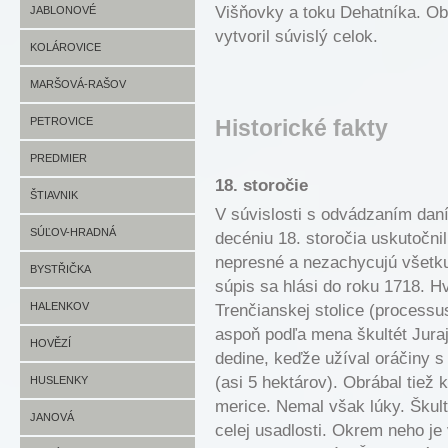
Višňovky a toku Dehatníka. Ob
JABLONOVÉ
vytvoril súvislý celok.
JABLONOVÉ INFO
KOLÁROVICE
JABLONOVÉ FOTO
KOLÁROVICE INFO
MARŠOVÁ-RAŠOV
KOLÁROVICE FOTO
MARŠOVÁ-RAŠOV INFO
PETROVICE
Historické fakty
MARŠOVÁ-RAŠOV FOTO
PETROVICE INFO
PREDMIER
18. storočie
PETROVICE FOTO
PREDMIER INFO
ŠTIAVNIK
V súvislosti s odvádzaním daní
PREDMIER FOTO
ŠTIAVNIK INFO
SÚĽOV-HRADNÁ
decéniu 18. storočia uskutočni
nepresné a nezachycujú všetku
ŠTIAVNIK FOTO
SÚĽOV-HRADNÁ INFO
BYSTŘIČKA
súpis sa hlási do roku 1718. H
SÚĽOV-HRADNÁ FOTO
BYSTŘIČKA INFO
HALENKOV
Trenčianskej stolice (processus
aspoň podľa mena škultét Jura
BYSTŘIČKA FOTO
HALENKOV INFO
HOVĚZÍ
dedine, keďže užíval oráčiny 
(asi 5 hektárov). Obrábal tiež 
HALENKOV FOTO
HOVĚZÍ INFO
HUSLENKY
merice. Nemal však lúky. Škulté
HOVĚZÍ FOTO
HUSLENKY INFO
JANOVÁ
celej usadlosti. Okrem neho je