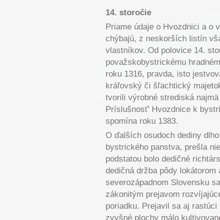
14. storočie
Priame údaje o Hvozdnici a o 
chýbajú, z neskorších listín v
vlastníkov. Od polovice 14. sto
považskobystrickému hradnému
roku 1316, pravda, isto jestvo
kráľovský či šľachtický majet
tvorili výrobné strediská najm
Príslušnosť' Hvozdnice k byst
spomína roku 1383.
O ďalších osudoch dediny dlh
bystrického panstva, prešla nie
podstatou bolo dedičné richtárst
dedičná držba pôdy lokátorom 
severozápadnom Slovensku sa z
zákonitým prejavom rozvíjajúc
poriadku. Prejavil sa aj rastúc
zvyšné plochy málo kultivovane