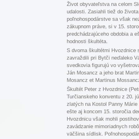
Život obyvateľstva na celom Sl
udalosti. Zasiahli tiež do živo
poľnohospodárstve sa však neza
zákupnom práve, si v 15. storo
predchádzajúceho obdobia a eš
hodnosti škultéta.
S dvoma škultétmi Hvozdnice s
zavraždili pri Bytči neďaleko
svedkovia figurujú vo vyšetrova
Ján Mosancz a jeho brat Marti
Mosancz et Martinus Mossancz,
Škultét Peter z Hvozdnice (Pet
Turčianskeho konventu z 20. jú
zlatých na Kostol Panny Márie v
ešte aj koncom 15. storočia de
Hvozdnicu však mohli postihov
zavádzanie mimoriadnych robô
väčšina sídlisk. Poľnohospodár