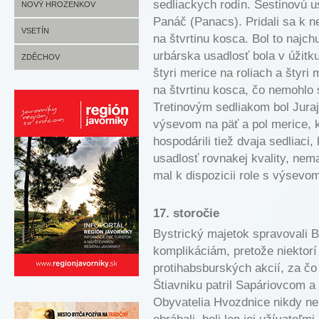
sedliackych rodín. Šestinovú 
HUSLENKY FOTO
JANOVÁ INFO
NOVÝ HROZENKOV
Panáč (Panacs). Pridali sa k n
JANOVÁ FOTO
NOVÝ HROZENKOV INFO
VSETÍN
na štvrtinu kosca. Bol to najch
urbárska usadlosť bola v úžitku
NOVÝ HROZENKOV FOTO
VSETÍN INFO
ZDĚCHOV
štyri merice na roliach a štyri
VSETÍN FOTO
ZDĚCHOV INFO
na štvrtinu kosca, čo nemohlo 
Tretinovým sedliakom bol Juraj 
ZDĚCHOV FOTO
výsevom na päť a pol merice, k
hospodárili tiež dvaja sedliaci,
usadlosť rovnakej kvality, nem
mal k dispozicii role s výsevo
17. storočie
Bystrický majetok spravovali Ba
komplikáciám, pretože niektorí 
protihabsburských akcií, za čo 
Štiavniku patril Sapáriovcom a
Obyvatelia Hvozdnice nikdy neb