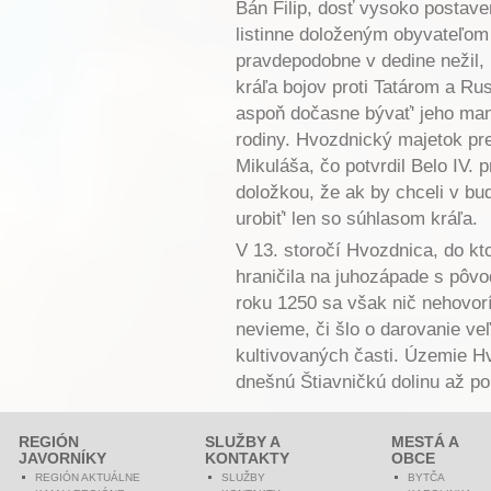
Bán Filip, dosť vysoko posta
listinne doloženým obyvateľom
pravdepodobne v dedine nežil,
kráľa bojov proti Tatárom a Ru
aspoň dočasne bývať' jeho manž
rodiny. Hvozdnický majetok pr
Mikuláša, čo potvrdil Belo IV.
doložkou, že ak by chceli v bu
urobiť' len so súhlasom kráľa.
V 13. storočí Hvozdnica, do kto
hraničila na juhozápade s pôv
roku 1250 sa však nič nehovor
nevieme, či šlo o darovanie veľ
kultivovaných časti. Územie H
dnešnú Štiavničkú dolinu až p
REGIÓN
SLUŽBY A
MESTÁ A
JAVORNÍKY
KONTAKTY
OBCE
REGIÓN AKTUÁLNE
SLUŽBY
BYTČA