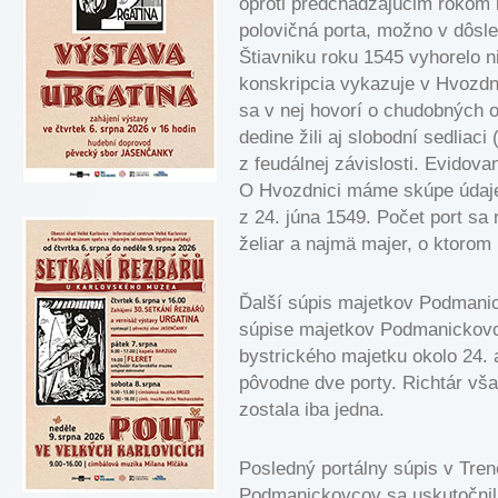
oproti predchádzajúcim rokom k
polovičná porta, možno v dôsle
Štiavniku roku 1545 vyhorelo n
konskripcia vykazuje v Hvozdn
sa v nej hovorí o chudobných 
dedine žili aj slobodní sedliaci 
z feudálnej závislosti. Evidovan
O Hvozdnici máme skúpe údaje 
z 24. júna 1549. Počet port sa 
želiar a najmä majer, o ktorom
Ďalší súpis majetkov Podmanic
súpise majetkov Podmanickovcov
bystrického majetku okolo 24. 
pôvodne dve porty. Richtár vša
zostala iba jedna.
Posledný portálny súpis v Tren
Podmanickovcov sa uskutočnil