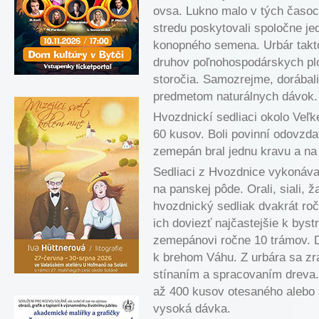
ovsa. Lukno malo v tých časoc
stredu poskytovali spoločne je
konopného semena. Urbár takto
druhov poľnohospodárskych plo
storočia. Samozrejme, dorábali 
predmetom naturálnych dávok.
Hvozdnickí sedliaci okolo Veľk
60 kusov. Boli povinní odovzda
zemepán bral jednu kravu a na
Sedliaci z Hvozdnice vykonáva
na panskej pôde. Orali, siali, ž
hvozdnický sedliak dvakrát roč
ich doviezť najčastejšie k by
zemepánovi ročne 10 trámov. D
k brehom Váhu. Z urbára sa zrač
stínaním a spracovaním dreva.
až 400 kusov otesaného alebo 
vysoká dávka.