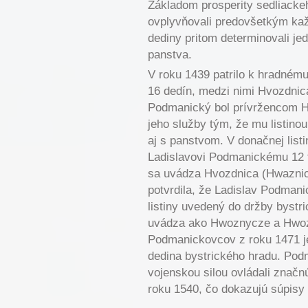
Základom prosperity sedliacke
ovplyvňovali predovšetkým kaž
dediny pritom determinovali jed
panstva.
V roku 1439 patrilo k hradném
16 dedín, medzi nimi Hvozdnic
Podmanický bol prívržencom H
jeho služby tým, že mu listino
aj s panstvom. V donačnej list
Ladislavovi Podmanickému 12 t
sa uvádza Hvozdnica (Hwaznicz
potvrdila, že Ladislav Podman
listiny uvedený do držby byst
uvádza ako Hwoznycze a Hwozn
Podmanickovcov z roku 1471 
dedina bystrického hradu. Podm
vojenskou silou ovládali značn
roku 1540, čo dokazujú súpisy 