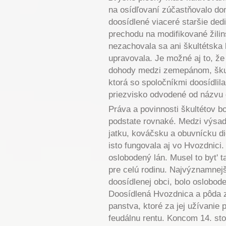
na osídľovaní zúčastňovalo do
doosídlené viaceré staršie ded
prechodu na modifikované žili
nezachovala sa ani škultétska l
upravovala. Je možné aj to, že
dohody medzi zemepánom, škul
ktorá so spoločníkmi doosídlila
priezvisko odvodené od názvu 
Práva a povinnosti škultétov 
podstate rovnaké. Medzi výsady 
jatku, kováčsku a obuvnícku di
isto fungovala aj vo Hvozdnici. 
oslobodený lán. Musel to byt' 
pre celú rodinu. Najvýznamnejš
doosídlenej obci, bolo oslobode
Doosídlená Hvozdnica a pôda z
panstva, ktoré za jej užívanie 
feudálnu rentu. Koncom 14. sto