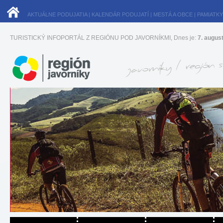
AKTUÁLNE PODUJATIA
|
KALENDÁR PODUJATÍ
|
MESTÁ A OBCE
|
PAMIATKY
TURISTICKÝ INFOPORTÁL Z REGIÓNU POD JAVORNÍKMI, Dnes je:
7. augus