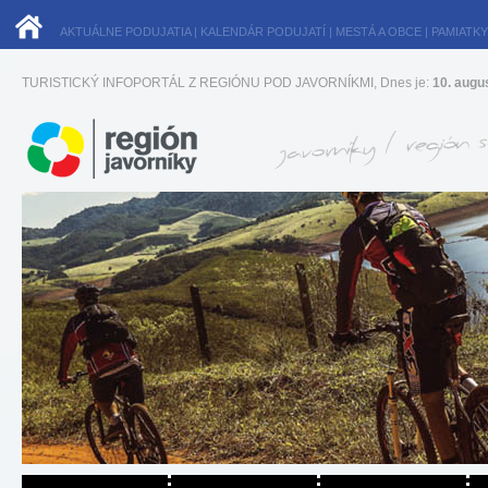
AKTUÁLNE PODUJATIA
|
KALENDÁR PODUJATÍ
|
MESTÁ A OBCE
|
PAMIATKY
TURISTICKÝ INFOPORTÁL Z REGIÓNU POD JAVORNÍKMI, Dnes je:
10. augu