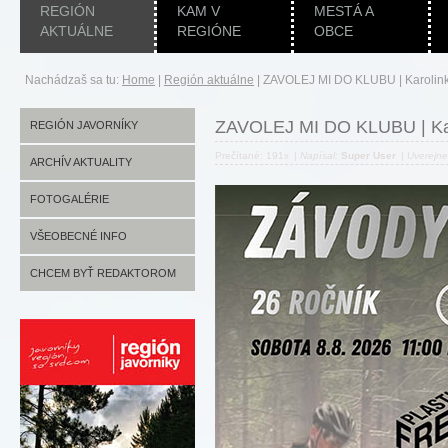
REGIÓN
KAM V
MESTÁ A
AKTUÁLNE
REGIÓNE
OBCE
Nachádzaš sa tu:
Home
|
Región aktuálne
|
ZAVOLEJ MI DO KLUBU | Karolin
ZAVOLEJ MI DO KLUBU | Ka
REGIÓN JAVORNÍKY
Prečítané: 191x
|
Napísal:
Super User
|
Uverejn
ARCHÍV AKTUALITY
FOTOGALÉRIE
VŠEOBECNÉ INFO
CHCEM BYŤ REDAKTOROM