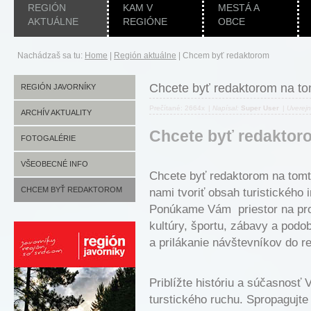
REGIÓN
KAM V
MESTÁ A
AKTUÁLNE
REGIÓNE
OBCE
Nachádzaš sa tu:
Home
|
Región aktuálne
|
Chcem byť redaktorom
Chcete byť redaktorom na t
REGIÓN JAVORNÍKY
Prečítané: 2664x
|
Napísal:
Super User
|
Uverej
ARCHÍV AKTUALITY
Chcete byť redaktor
FOTOGALÉRIE
VŠEOBECNÉ INFO
Chcete byť redaktorom na to
CHCEM BYŤ REDAKTOROM
nami tvoriť obsah turistickéh
Ponúkame Vám priestor na prop
kultúry, športu, zábavy a podo
a prilákanie návštevníkov do r
Priblížte históriu a súčasnosť 
turstického ruchu. Spropagujte 