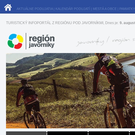
AKTUÁLNE PODUJATIA
|
KALENDÁR PODUJATÍ
|
MESTÁ A OBCE
|
PAMIATKY
TURISTICKÝ INFOPORTÁL Z REGIÓNU POD JAVORNÍKMI, Dnes je:
9. augus