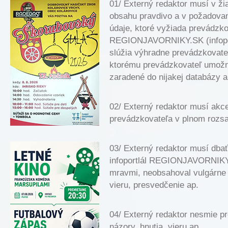
01/ Externý redaktor musí v žia
obsahu pravdivo a v požadova
údaje, ktoré vyžiada prevádzkov
REGIONJAVORNIKY.SK (infoport
slúžia výhradne prevádzkovateľo
ktorému prevádzkovateľ umožní
zaradené do nijakej databázy a 
02/ Externý redaktor musí akce
prevádzkovateľa v plnom rozs
03/ Externý redaktor musí dbať
infoportlál REGIONJAVORNIKY.
mravmi, neobsahoval vulgárne 
vieru, presvedčenie ap.
04/ Externý redaktor nesmie pro
názory, hnutia, vieru ap.