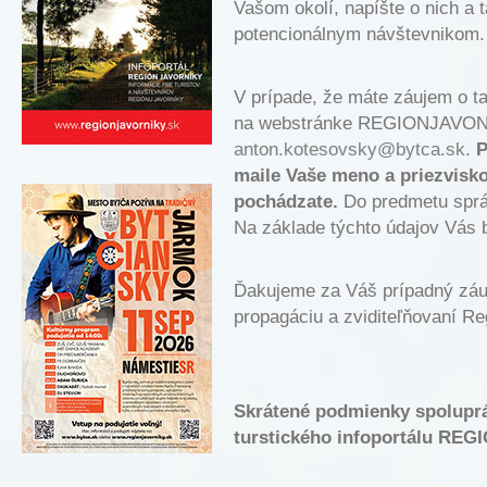
Vašom okolí, napíšte o nich a 
potencionálnym návštevnikom.
V prípade, že máte záujem o ta
na webstránke REGIONJAVONIKY
anton.kotesovsky@bytca.sk
.
P
maile Vaše meno a priezvisko,
pochádzate.
Do predmetu sprá
Na základe týchto údajov Vás 
Ďakujeme za Váš prípadný záuj
propagáciu a zviditeľňovaní R
Skrátené podmienky spoluprá
turstického infoportálu RE