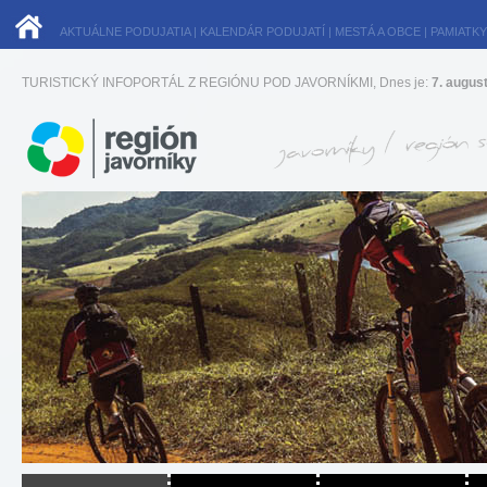
AKTUÁLNE PODUJATIA
|
KALENDÁR PODUJATÍ
|
MESTÁ A OBCE
|
PAMIATKY
TURISTICKÝ INFOPORTÁL Z REGIÓNU POD JAVORNÍKMI, Dnes je:
7. augus