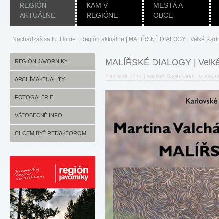
REGIÓN
KAM V
MESTÁ A
AKTUÁLNE
REGIÓNE
OBCE
Nachádzaš sa tu:
Home
|
Región aktuálne
|
MALÍŘSKÉ DIALOGY | Velké Karl
MALÍŘSKÉ DIALOGY | Velké 
REGIÓN JAVORNÍKY
Prečítané: 244x
|
Napísal:
Super User
|
Uverejn
ARCHÍV AKTUALITY
FOTOGALÉRIE
VŠEOBECNÉ INFO
CHCEM BYŤ REDAKTOROM