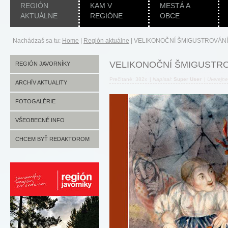
REGIÓN
KAM V
MESTÁ A
AKTUÁLNE
REGIÓNE
OBCE
Nachádzaš sa tu:
Home
|
Región aktuálne
|
VELIKONOČNÍ ŠMIGUSTROVÁNÍ
VELIKONOČNÍ ŠMIGUSTR
REGIÓN JAVORNÍKY
Prečítané: 382x
|
Napísal:
Super User
|
Uverejn
ARCHÍV AKTUALITY
FOTOGALÉRIE
VŠEOBECNÉ INFO
CHCEM BYŤ REDAKTOROM