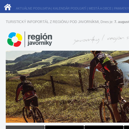
AKTUÁLNE PODUJATIA
|
KALENDÁR PODUJATÍ
|
MESTÁ A OBCE
|
PAMIATKY
TURISTICKÝ INFOPORTÁL Z REGIÓNU POD JAVORNÍKMI, Dnes je:
7. augus