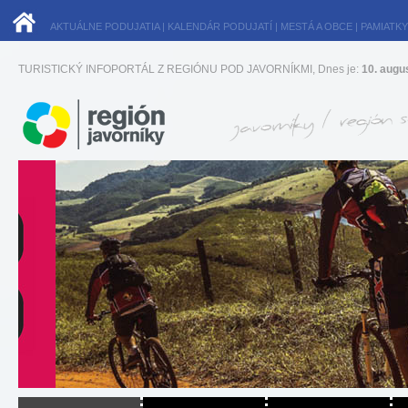
AKTUÁLNE PODUJATIA
|
KALENDÁR PODUJATÍ
|
MESTÁ A OBCE
|
PAMIATKY
TURISTICKÝ INFOPORTÁL Z REGIÓNU POD JAVORNÍKMI, Dnes je:
10. augu