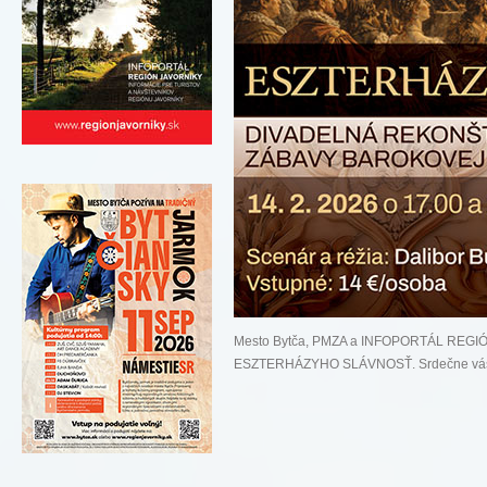
Mesto Bytča, PMZA a INFOPORTÁL REGIÓ
ESZTERHÁZYHO SLÁVNOSŤ. Srdečne vás po