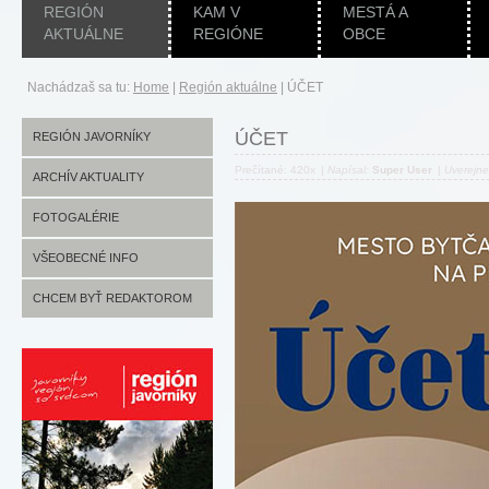
REGIÓN
KAM V
MESTÁ A
AKTUÁLNE
REGIÓNE
OBCE
Nachádzaš sa tu:
Home
|
Región aktuálne
|
ÚČET
ÚČET
REGIÓN JAVORNÍKY
Prečítané: 420x
|
Napísal:
Super User
|
Uverejn
ARCHÍV AKTUALITY
FOTOGALÉRIE
VŠEOBECNÉ INFO
CHCEM BYŤ REDAKTOROM