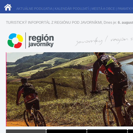
AKTUÁLNE PODUJATIA
|
KALENDÁR PODUJATÍ
|
MESTÁ A OBCE
|
PAMIATKY
TURISTICKÝ INFOPORTÁL Z REGIÓNU POD JAVORNÍKMI, Dnes je:
6. augus