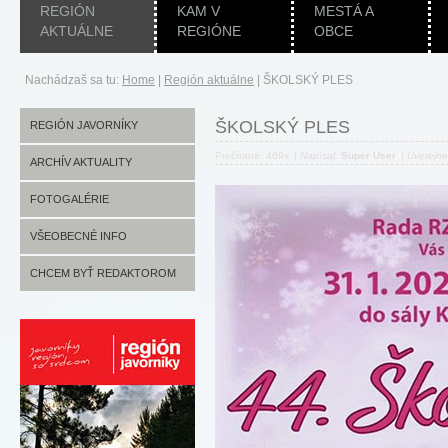
REGIÓN
KAM V
MESTÁ A
AKTUÁLNE
REGIÓNE
OBCE
Nachádzaš sa tu:
Home
|
Región aktuálne
|
ŠKOLSKÝ PLES
ŠKOLSKÝ PLES
REGIÓN JAVORNÍKY
Prečítané: 469x
|
Napísal:
Super User
|
Uverejn
ARCHÍV AKTUALITY
FOTOGALÉRIE
VŠEOBECNÉ INFO
CHCEM BYŤ REDAKTOROM