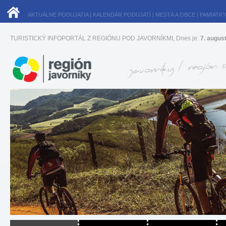
AKTUÁLNE PODUJATIA
|
KALENDÁR PODUJATÍ
|
MESTÁ A OBCE
|
PAMIATKY
TURISTICKÝ INFOPORTÁL Z REGIÓNU POD JAVORNÍKMI, Dnes je:
7. augus