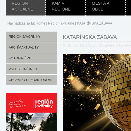
REGIÓN
KAM V
MESTÁ A
AKTUÁLNE
REGIÓNE
OBCE
Nachádzaš sa tu:
Home
|
Región aktuálne
|
KATARÍNSKA ZÁBAVA
KATARÍNSKA ZÁBAVA
REGIÓN JAVORNÍKY
Prečítané: 522x
|
Napísal:
Super User
|
Uverejn
ARCHÍV AKTUALITY
FOTOGALÉRIE
VŠEOBECNÉ INFO
CHCEM BYŤ REDAKTOROM