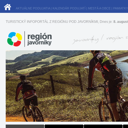
AKTUÁLNE PODUJATIA
|
KALENDÁR PODUJATÍ
|
MESTÁ A OBCE
|
PAMIATKY
TURISTICKÝ INFOPORTÁL Z REGIÓNU POD JAVORNÍKMI, Dnes je:
8. augus