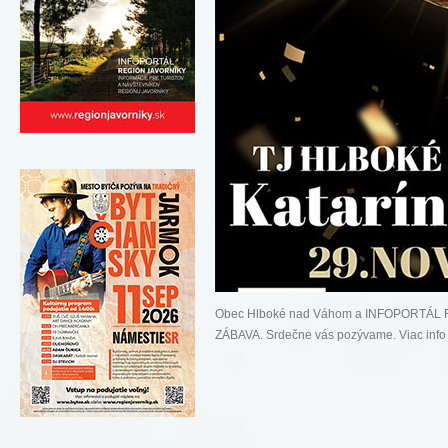
Obec Hlboké nad Váhom a INFOPORTÁL 
ZÁBAVA. Srdečne vás pozývame. Viac info 