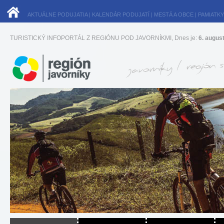
AKTUÁLNE PODUJATIA
|
KALENDÁR PODUJATÍ
|
MESTÁ A OBCE
|
PAMIATKY
TURISTICKÝ INFOPORTÁL Z REGIÓNU POD JAVORNÍKMI, Dnes je:
6. augus