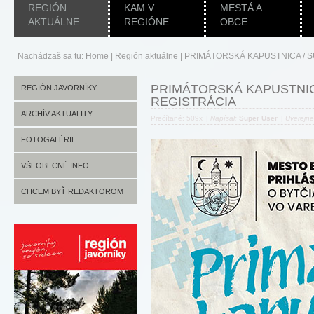
REGIÓN
KAM V
MESTÁ A
AKTUÁLNE
REGIÓNE
OBCE
Nachádzaš sa tu:
Home
|
Región aktuálne
|
PRIMÁTORSKÁ KAPUSTNICA / S
PRIMÁTORSKÁ KAPUSTNICA
REGIÓN JAVORNÍKY
REGISTRÁCIA
ARCHÍV AKTUALITY
Prečítané: 509x
|
Napísal:
Super User
|
Uverejn
FOTOGALÉRIE
VŠEOBECNÉ INFO
CHCEM BYŤ REDAKTOROM