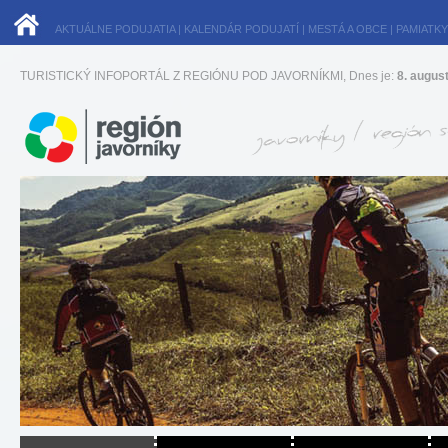
AKTUÁLNE PODUJATIA
|
KALENDÁR PODUJATÍ
|
MESTÁ A OBCE
|
PAMIATKY
TURISTICKÝ INFOPORTÁL Z REGIÓNU POD JAVORNÍKMI, Dnes je:
8. augus