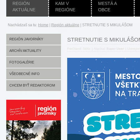
REGIÓN
KAM V
MESTÁ A
AKTUÁLNE
REGIÓNE
OBCE
Nachádzaš sa tu:
Home
|
Región aktuálne
|
STRETNUTIE S MIKULÁŠOM
STRETNUTIE S MIKULÁŠO
REGIÓN JAVORNÍKY
Prečítané: 544x
|
Napísal:
Super User
|
Uverejn
ARCHÍV AKTUALITY
FOTOGALÉRIE
VŠEOBECNÉ INFO
CHCEM BYŤ REDAKTOROM