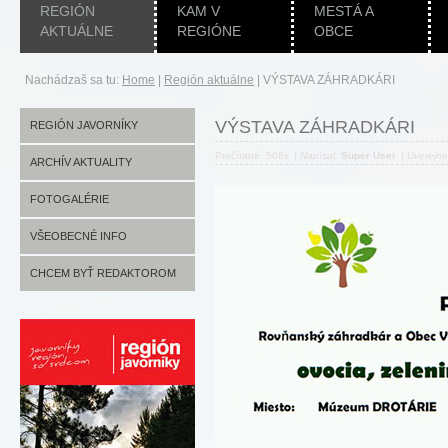
REGIÓN
KAM V
MESTÁ A
AKTUÁLNE
REGIÓNE
OBCE
Nachádzaš sa tu:
Home
|
Región aktuálne
|
VÝSTAVA ZÁHRADKÁRI
VÝSTAVA ZÁHRADKÁRI
REGIÓN JAVORNÍKY
Prečítané: 508x
|
Napísal:
Super User
|
Uverejn
ARCHÍV AKTUALITY
FOTOGALÉRIE
VŠEOBECNÉ INFO
CHCEM BYŤ REDAKTOROM