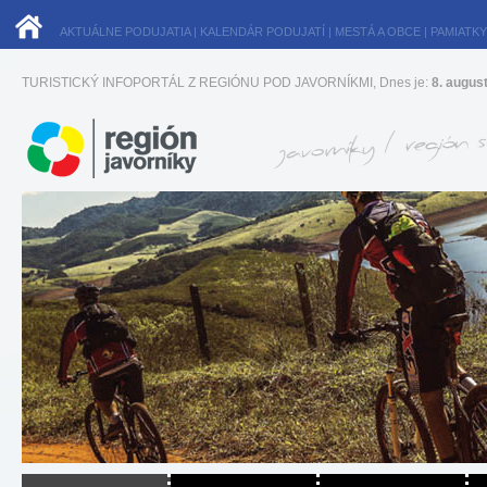
AKTUÁLNE PODUJATIA
|
KALENDÁR PODUJATÍ
|
MESTÁ A OBCE
|
PAMIATKY
TURISTICKÝ INFOPORTÁL Z REGIÓNU POD JAVORNÍKMI, Dnes je:
8. augus