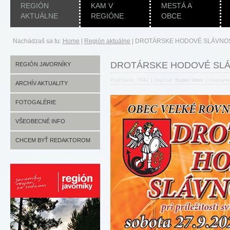
REGIÓN
KAM V
MESTÁ A
AKTUÁLNE
REGIÓNE
OBCE
Nachádzaš sa tu:
Home
|
Región aktuálne
|
DROTÁRSKE HODOVÉ SLÁVNOS
DROTÁRSKE HODOVÉ SLÁ
REGIÓN JAVORNÍKY
Prečítané: 784x
|
Napísal:
Super User
|
Uverejn
ARCHÍV AKTUALITY
FOTOGALÉRIE
VŠEOBECNÉ INFO
CHCEM BYŤ REDAKTOROM