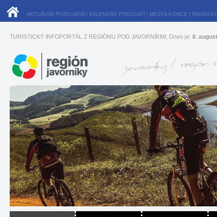
AKTUÁLNE PODUJATIA
|
KALENDÁR PODUJATÍ
|
MESTÁ A OBCE
|
PAMIATKY
TURISTICKÝ INFOPORTÁL Z REGIÓNU POD JAVORNÍKMI, Dnes je:
8. augus