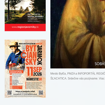
Mesto Bytča, PMZA a INFOPORTÁL REGIÓ
ŠĽACHTICA. Srdečne vás pozývame. Viac i