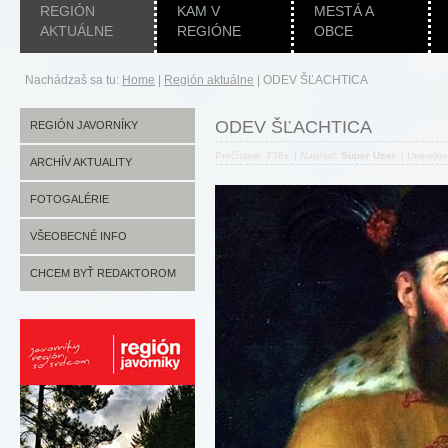
REGIÓN
KAM V
MESTÁ A
AKTUÁLNE
REGIÓNE
OBCE
Nachádzaš sa tu:
Home
|
Región aktuálne
|
ODEV ŠĽACHTICA
ODEV ŠĽACHTICA
REGIÓN JAVORNÍKY
Prečítané: 738x
|
Napísal:
Super User
|
Uverejn
ARCHÍV AKTUALITY
FOTOGALÉRIE
VŠEOBECNÉ INFO
CHCEM BYŤ REDAKTOROM