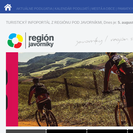
AKTUÁLNE PODUJATIA
|
KALENDÁR PODUJATÍ
|
MESTÁ A OBCE
|
PAMIATKY
TURISTICKÝ INFOPORTÁL Z REGIÓNU POD JAVORNÍKMI, Dnes je:
5. augus