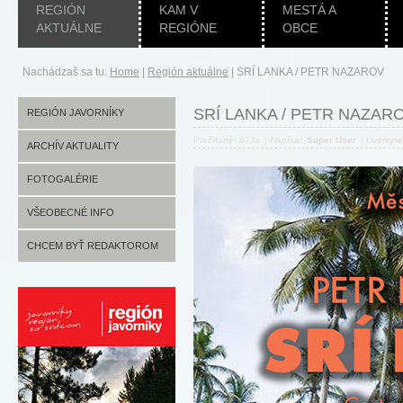
REGIÓN
KAM V
MESTÁ A
AKTUÁLNE
REGIÓNE
OBCE
Nachádzaš sa tu:
Home
|
Región aktuálne
|
SRÍ LANKA / PETR NAZAROV
SRÍ LANKA / PETR NAZAR
REGIÓN JAVORNÍKY
Prečítané: 873x
|
Napísal:
Super User
|
Uverejn
ARCHÍV AKTUALITY
FOTOGALÉRIE
VŠEOBECNÉ INFO
CHCEM BYŤ REDAKTOROM