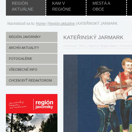
REGIÓN
KAM V
MESTÁ A
AKTUÁLNE
REGIÓNE
OBCE
Nachádzaš sa tu:
Home
|
Región aktuálne
|
KATEŘINSKÝ JARMARK
KATEŘINSKÝ JARMARK
REGIÓN JAVORNÍKY
Prečítané: 786x
|
Napísal:
Super User
|
Uverejn
ARCHÍV AKTUALITY
FOTOGALÉRIE
VŠEOBECNÉ INFO
CHCEM BYŤ REDAKTOROM