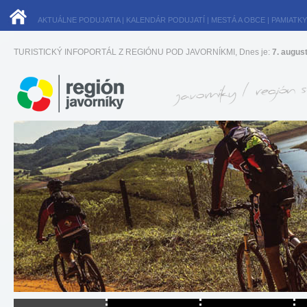
AKTUÁLNE PODUJATIA
|
KALENDÁR PODUJATÍ
|
MESTÁ A OBCE
|
PAMIATKY
TURISTICKÝ INFOPORTÁL Z REGIÓNU POD JAVORNÍKMI, Dnes je:
7. augus