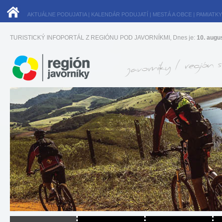
AKTUÁLNE PODUJATIA
|
KALENDÁR PODUJATÍ
|
MESTÁ A OBCE
|
PAMIATKY
TURISTICKÝ INFOPORTÁL Z REGIÓNU POD JAVORNÍKMI, Dnes je:
10. augu