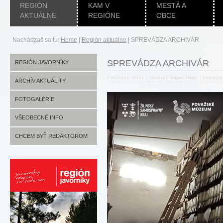
REGIÓN
KAM V
MESTÁ A
AKTUÁLNE
REGIÓNE
OBCE
Nachádzaš sa tu:
Home
|
Región aktuálne
|
SPREVÁDZA ARCHIVÁR
SPREVÁDZA ARCHIVÁR
REGIÓN JAVORNÍKY
Prečítané: 943x
|
Napísal:
Super User
|
Uverejn
ARCHÍV AKTUALITY
FOTOGALÉRIE
VŠEOBECNÉ INFO
CHCEM BYŤ REDAKTOROM