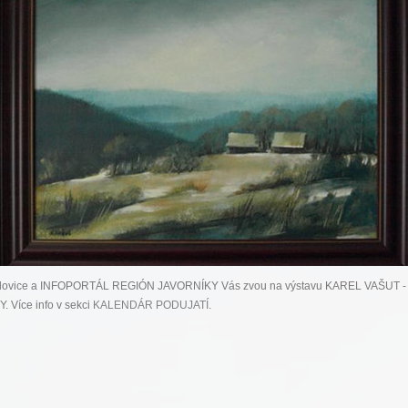
rlovice a INFOPORTÁL REGIÓN JAVORNÍKY Vás zvou na výstavu KAREL VAŠUT -
 Více info v sekci
KALENDÁR PODUJATÍ
.