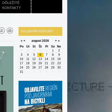
DÔLEŽITÉ
KONTAKTY
KALENDÁR PODUJATÍ
«
<
august
2026
>
»
Po
Ut
St
Št
Pi
So
Ne
27
28
29
30
31
1
2
3
4
5
6
7
8
9
10
11
12
13
14
15
16
17
18
19
20
21
22
23
24
25
26
27
28
29
30
31
1
2
3
4
5
6