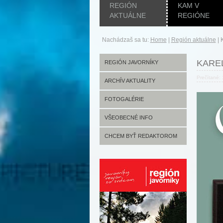
REGIÓN
KAM V
AKTUÁLNE
REGIÓNE
Nachádzaš sa tu:
Home
|
Región aktuálne
|
KAREL
REGIÓN JAVORNÍKY
Prečítané:
ARCHÍV AKTUALITY
FOTOGALÉRIE
VŠEOBECNÉ INFO
CHCEM BYŤ REDAKTOROM