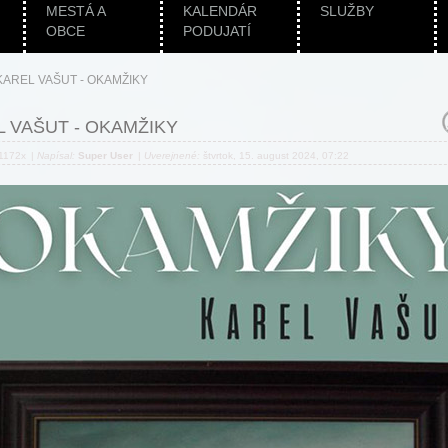
MESTÁ A
KALENDÁR
SLUŽBY
OBCE
PODUJATÍ
KAREL VAŠUT - OKAMŽIKY
 VAŠUT - OKAMŽIKY
 1172x
|
Napísal:
Super User
|
Uverejnené:
štvrtok, 15. august 2024, 07:22