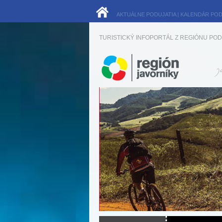
AKTUÁLNE PODUJATIA
|
KALENDÁR POD
TURISTICKÝ INFOPORTÁL Z REGIÓNU POD 