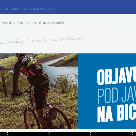
UJATÍ
|
MESTÁ A OBCE
|
PAMIATKY
JAVORNÍKMI, Dnes je:
6. august 2026