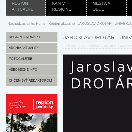
REGIÓN
KAM V
MESTÁ A
AKTUÁLNE
REGIÓNE
OBCE
Nachádzaš sa tu:
Home
|
Región aktuálne
|
JAROSLAV DROTÁR - UNIVERZ
JAROSLAV DROTÁR - UNI
REGIÓN JAVORNÍKY
Prečítané: 874x
|
Napísal:
Super User
|
Uverejn
ARCHÍV AKTUALITY
FOTOGALÉRIE
VŠEOBECNÉ INFO
CHCEM BYŤ REDAKTOROM