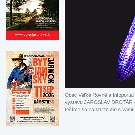
Obec Veľké Rovné a Infoport
výstavu JAROSLAV DROTÁR -
tešíme sa na stretnutie s vami!