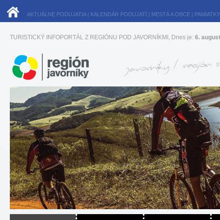
AKTUÁLNE PODUJATIA
|
KALENDÁR PODUJATÍ
|
MESTÁ A OBCE
|
PAMIATKY
TURISTICKÝ INFOPORTÁL Z REGIÓNU POD JAVORNÍKMI, Dnes je:
6. augus