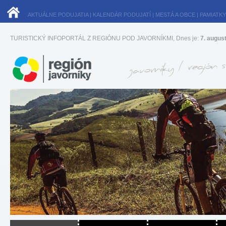
AKTUÁLNE PODUJATIA
|
KALENDÁR PODUJATÍ
|
MESTÁ A OBCE
|
PAMIATKY
TURISTICKÝ INFOPORTÁL Z REGIÓNU POD JAVORNÍKMI, Dnes je:
7. augus