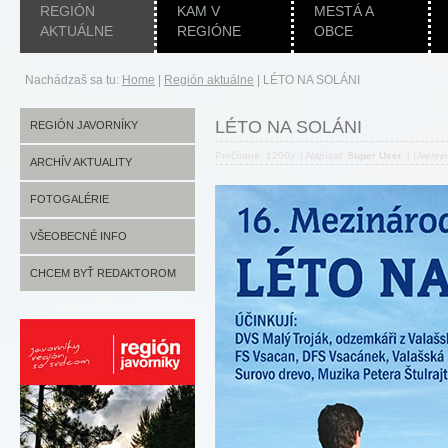
REGIÓN
KAM V
MESTÁ A
AKTUÁLNE
REGIÓNE
OBCE
Nachádzaš sa tu:
Home
|
Región aktuálne
|
LÉTO NA SOLÁNI
LÉTO NA SOLÁNI
REGIÓN JAVORNÍKY
Prečítané: 1200x
|
Napísal:
Super User
|
Uverej
ARCHÍV AKTUALITY
FOTOGALÉRIE
VŠEOBECNÉ INFO
CHCEM BYŤ REDAKTOROM