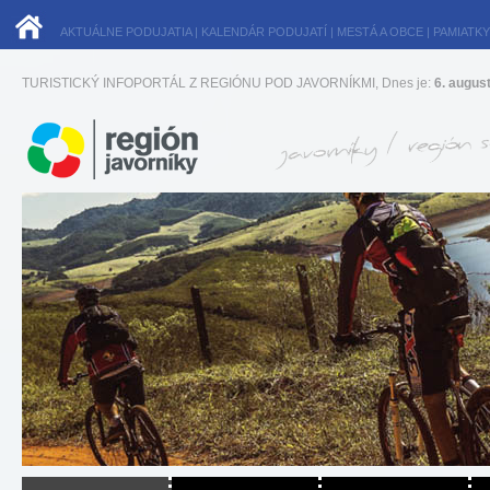
AKTUÁLNE PODUJATIA
|
KALENDÁR PODUJATÍ
|
MESTÁ A OBCE
|
PAMIATKY
TURISTICKÝ INFOPORTÁL Z REGIÓNU POD JAVORNÍKMI, Dnes je:
6. augus