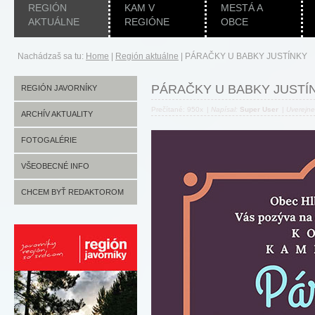
REGIÓN
KAM V
MESTÁ A
AKTUÁLNE
REGIÓNE
OBCE
Nachádzaš sa tu:
Home
|
Región aktuálne
|
PÁRAČKY U BABKY JUSTÍNKY
PÁRAČKY U BABKY JUSTÍ
REGIÓN JAVORNÍKY
Prečítané: 950x
|
Napísal:
Super User
|
Uverejn
ARCHÍV AKTUALITY
FOTOGALÉRIE
VŠEOBECNÉ INFO
CHCEM BYŤ REDAKTOROM