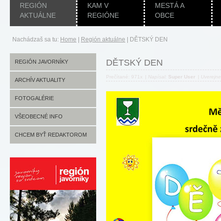
REGIÓN
KAM V
MESTÁ A
AKTUÁLNE
REGIÓNE
OBCE
Nachádzaš sa tu:
Home
|
Región aktuálne
|
DĚTSKÝ DEN
DĚTSKÝ DEN
REGIÓN JAVORNÍKY
Prečítané: 971x
|
Napísal:
Super User
|
Uverejn
ARCHÍV AKTUALITY
FOTOGALÉRIE
VŠEOBECNÉ INFO
CHCEM BYŤ REDAKTOROM