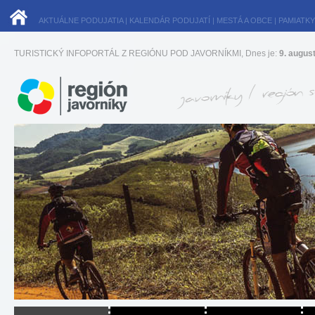
AKTUÁLNE PODUJATIA
|
KALENDÁR PODUJATÍ
|
MESTÁ A OBCE
|
PAMIATKY
TURISTICKÝ INFOPORTÁL Z REGIÓNU POD JAVORNÍKMI, Dnes je:
9. augus