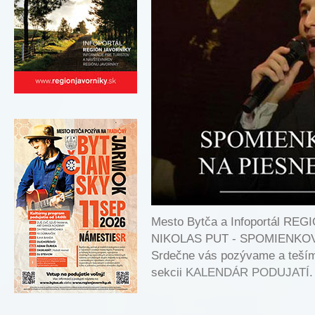
Mesto Bytča a Infoportál RE
NIKOLAS PUT - SPOMIENKO
Srdečne vás pozývame a tešíme 
sekcii
KALENDÁR PODUJATÍ
.