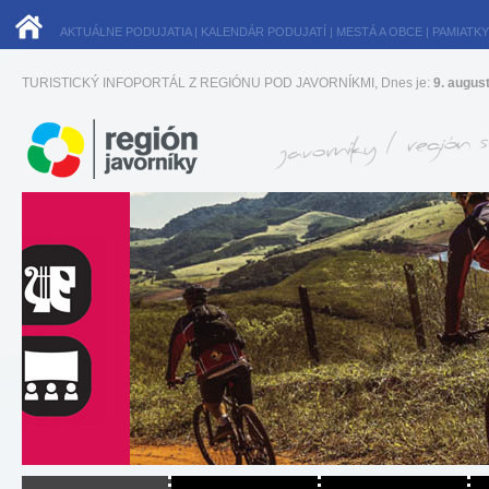
AKTUÁLNE PODUJATIA
|
KALENDÁR PODUJATÍ
|
MESTÁ A OBCE
|
PAMIATKY
TURISTICKÝ INFOPORTÁL Z REGIÓNU POD JAVORNÍKMI, Dnes je:
9. augus