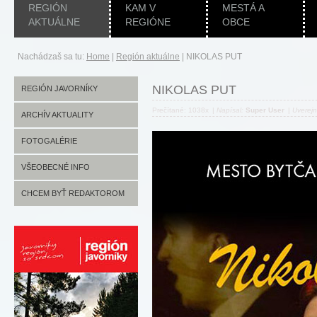
REGIÓN
KAM V
MESTÁ A
AKTUÁLNE
REGIÓNE
OBCE
Nachádzaš sa tu:
Home
|
Región aktuálne
|
NIKOLAS PUT
NIKOLAS PUT
REGIÓN JAVORNÍKY
Prečítané: 1038x
|
Napísal:
Super User
|
Uverej
ARCHÍV AKTUALITY
FOTOGALÉRIE
VŠEOBECNÉ INFO
CHCEM BYŤ REDAKTOROM