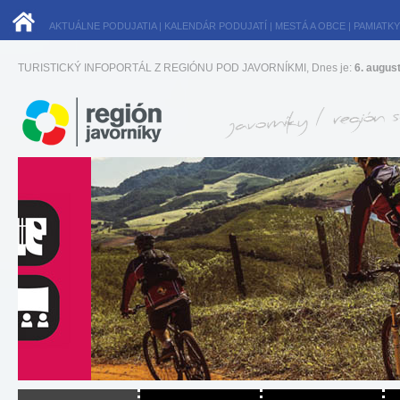
AKTUÁLNE PODUJATIA
|
KALENDÁR PODUJATÍ
|
MESTÁ A OBCE
|
PAMIATKY
TURISTICKÝ INFOPORTÁL Z REGIÓNU POD JAVORNÍKMI, Dnes je:
6. augus