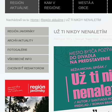
REGIÓN
KAM V
MESTÁ A
AKTUÁLNE
REGIÓNE
OBCE
Nachádzaš sa tu:
Home
|
Región aktuálne
|
UŽ TI NIKDY NENALETÍM
UŽ TI NIKDY NENALETÍM
REGIÓN JAVORNÍKY
Prečítané: 897x
|
Napísal:
Super User
|
Uverejn
ARCHÍV AKTUALITY
FOTOGALÉRIE
VŠEOBECNÉ INFO
CHCEM BYŤ REDAKTOROM