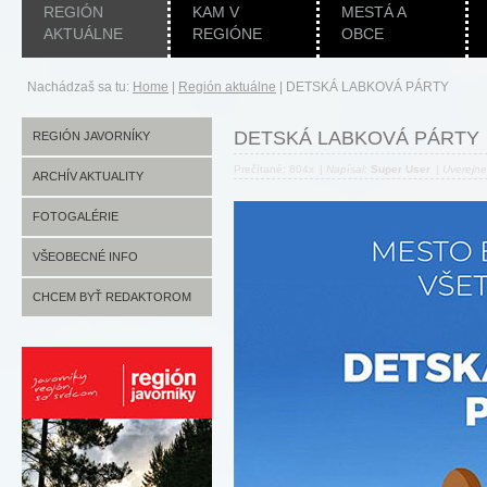
REGIÓN
KAM V
MESTÁ A
AKTUÁLNE
REGIÓNE
OBCE
Nachádzaš sa tu:
Home
|
Región aktuálne
|
DETSKÁ LABKOVÁ PÁRTY
DETSKÁ LABKOVÁ PÁRTY
REGIÓN JAVORNÍKY
Prečítané: 804x
|
Napísal:
Super User
|
Uverejn
ARCHÍV AKTUALITY
FOTOGALÉRIE
VŠEOBECNÉ INFO
CHCEM BYŤ REDAKTOROM