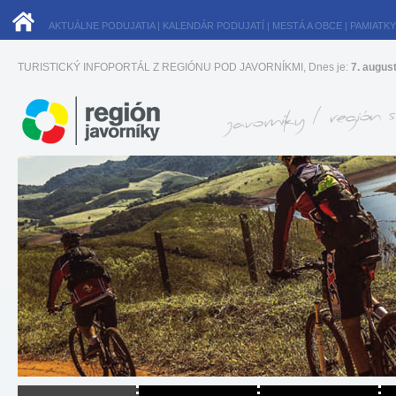
AKTUÁLNE PODUJATIA
|
KALENDÁR PODUJATÍ
|
MESTÁ A OBCE
|
PAMIATKY
TURISTICKÝ INFOPORTÁL Z REGIÓNU POD JAVORNÍKMI, Dnes je:
7. augus