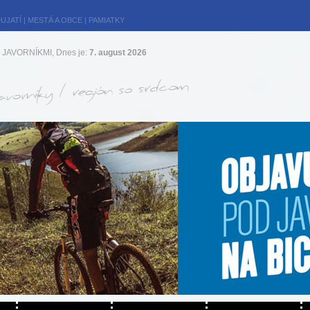
UJATÍ
|
MESTÁ A OBCE
|
PAMIATKY
JAVORNÍKMI, Dnes je:
7. august 2026