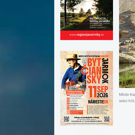
Město Kar
sekci
KAL