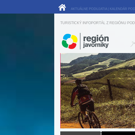
AKTUÁLNE PODUJATIA
|
KALENDÁR POD
TURISTICKÝ INFOPORTÁL Z REGIÓNU POD 