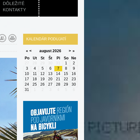
DÔLEŽITÉ
KONTAKTY
KALENDÁR PODUJATÍ
«
<
august
2026
>
»
Po
Ut
St
Št
Pi
So
Ne
27
28
29
30
31
1
2
3
4
5
6
7
8
9
10
11
12
13
14
15
16
17
18
19
20
21
22
23
24
25
26
27
28
29
30
31
1
2
3
4
5
6