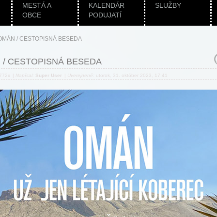
MESTÁ A
KALENDÁR
SLUŽBY
OBCE
PODUJATÍ
OMÁN / CESTOPISNÁ BESEDA
 / CESTOPISNÁ BESEDA
 772x
|
Napísal:
Super User
|
Uverejnené:
utorok, 31. október 2023, 17:41