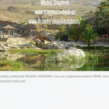
olinka a infoportál REGIÓN JAVORNÍKY zvou na cestpoisnou besedu OMÁN. Více 
ENDÁR PODUJATÍ
.