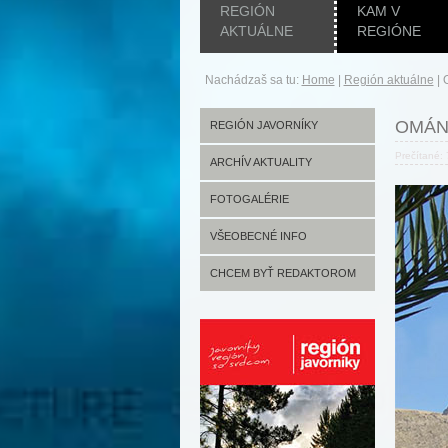
REGIÓN
KAM V
AKTUÁLNE
REGIÓNE
Nachádzaš sa tu:
Home
|
Región aktuálne
|
OMÁN
REGIÓN JAVORNÍKY
Prečítané:
ARCHÍV AKTUALITY
FOTOGALÉRIE
VŠEOBECNÉ INFO
CHCEM BYŤ REDAKTOROM