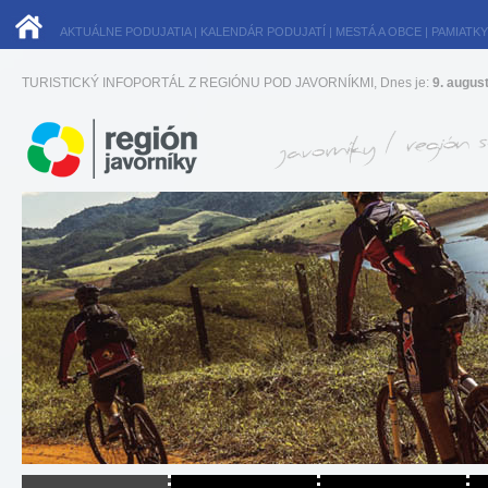
AKTUÁLNE PODUJATIA
|
KALENDÁR PODUJATÍ
|
MESTÁ A OBCE
|
PAMIATKY
TURISTICKÝ INFOPORTÁL Z REGIÓNU POD JAVORNÍKMI, Dnes je:
9. augus