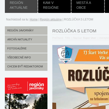
REGIÓN
KAM V
MESTÁ A
AKTUÁLNE
REGIÓNE
OBCE
Nachádzaš sa tu:
Home
|
Región aktuálne
|
ROZLÚČKA S LETOM
ROZLÚČKA S LETOM
REGIÓN JAVORNÍKY
Prečítané: 730x
|
Napísal:
Super User
|
Uverejn
ARCHÍV AKTUALITY
FOTOGALÉRIE
VŠEOBECNÉ INFO
CHCEM BYŤ REDAKTOROM