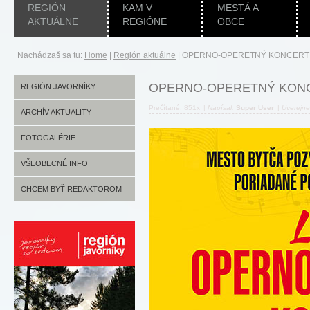
REGIÓN
KAM V
MESTÁ A
AKTUÁLNE
REGIÓNE
OBCE
Nachádzaš sa tu:
Home
|
Región aktuálne
|
OPERNO-OPERETNÝ KONCERT
OPERNO-OPERETNÝ KON
REGIÓN JAVORNÍKY
Prečítané: 851x
|
Napísal:
Super User
|
Uverejn
ARCHÍV AKTUALITY
FOTOGALÉRIE
VŠEOBECNÉ INFO
CHCEM BYŤ REDAKTOROM