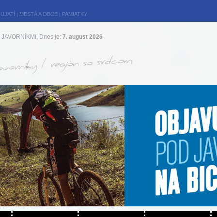
UJATÍ
|
MESTÁ A OBCE
|
PAMIATKY
JAVORNÍKMI, Dnes je:
7. august 2026