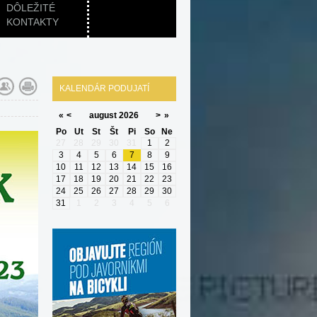
DÔLEŽITÉ
KONTAKTY
KALENDÁR PODUJATÍ
«
<
august
2026
>
»
Po
Ut
St
Št
Pi
So
Ne
27
28
29
30
31
1
2
3
4
5
6
7
8
9
10
11
12
13
14
15
16
17
18
19
20
21
22
23
24
25
26
27
28
29
30
31
1
2
3
4
5
6