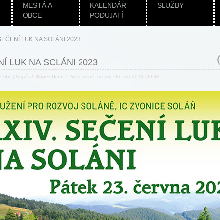
MESTÁ A
KALENDÁR
SLUŽBY
OBCE
PODUJATÍ
SEČENÍ LUK NA SOLÁNI 2023
Í LUK NA SOLÁNI 2023
 774x
|
Napísal:
Super User
|
Uverejnené:
utorok, 06. jún 2023, 09:48