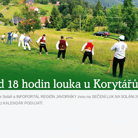
ce Soláň a INFOPORTÁL REGIÓN JAVORNÍKY zvou na SEČENÍ LUK NA SOLÁNI 20
ci
KALENDÁR PODUJATÍ
.