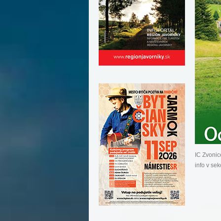
IC Zvoni
info v sek