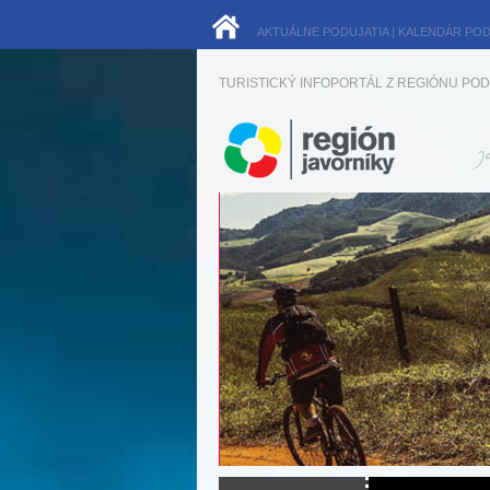
AKTUÁLNE PODUJATIA
|
KALENDÁR POD
TURISTICKÝ INFOPORTÁL Z REGIÓNU POD 