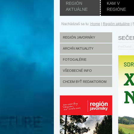
REGIÓN
KAM V
AKTUÁLNE
REGIÓNE
Nachádzaš sa tu:
Home
|
Región aktuálne
|
SEČEN
REGIÓN JAVORNÍKY
Prečítané:
ARCHÍV AKTUALITY
FOTOGALÉRIE
VŠEOBECNÉ INFO
CHCEM BYŤ REDAKTOROM