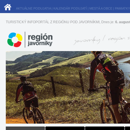
AKTUÁLNE PODUJATIA
|
KALENDÁR PODUJATÍ
|
MESTÁ A OBCE
|
PAMIATKY
TURISTICKÝ INFOPORTÁL Z REGIÓNU POD JAVORNÍKMI, Dnes je:
6. augus