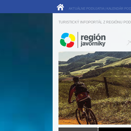
AKTUÁLNE PODUJATIA
|
KALENDÁR POD
TURISTICKÝ INFOPORTÁL Z REGIÓNU POD 