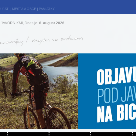
UJATÍ
|
MESTÁ A OBCE
|
PAMIATKY
JAVORNÍKMI, Dnes je:
6. august 2026