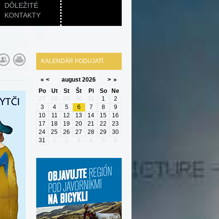
DÔLEŽITÉ
KONTAKTY
KALENDÁR PODUJATÍ
«
<
august
2026
>
»
Po
Ut
St
Št
Pi
So
Ne
27
28
29
30
31
1
2
3
4
5
6
7
8
9
10
11
12
13
14
15
16
17
18
19
20
21
22
23
24
25
26
27
28
29
30
31
1
2
3
4
5
6