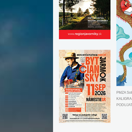
PMZA Sobá
KALIGRAFI
PODUJAT