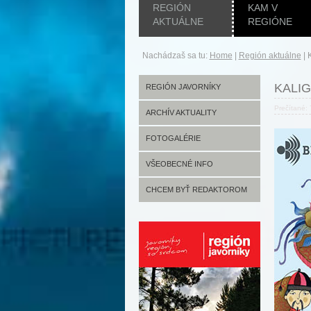
REGIÓN
KAM V
AKTUÁLNE
REGIÓNE
Nachádzaš sa tu:
Home
|
Región aktuálne
|
KALIG
REGIÓN JAVORNÍKY
Prečítané:
ARCHÍV AKTUALITY
FOTOGALÉRIE
VŠEOBECNÉ INFO
CHCEM BYŤ REDAKTOROM