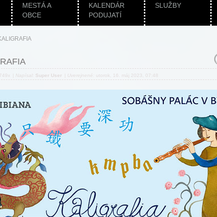
MESTÁ A
KALENDÁR
SLUŽBY
OBCE
PODUJATÍ
KALIGRAFIA
RAFIA
 749x
|
Napísal:
Super User
|
Uverejnené:
utorok, 16. máj 2023, 07:48