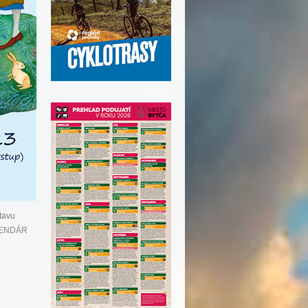
tavu
ENDÁR