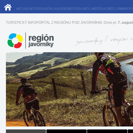
AKTUÁLNE PODUJATIA
|
KALENDÁR PODUJATÍ
|
MESTÁ A OBCE
|
PAMIATKY
TURISTICKÝ INFOPORTÁL Z REGIÓNU POD JAVORNÍKMI, Dnes je:
7. augus