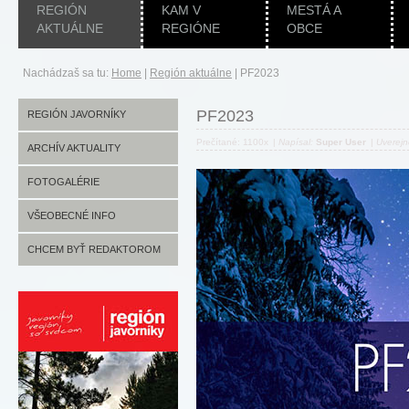
REGIÓN
KAM V
MESTÁ A
AKTUÁLNE
REGIÓNE
OBCE
Nachádzaš sa tu:
Home
|
Región aktuálne
|
PF2023
PF2023
REGIÓN JAVORNÍKY
Prečítané: 1100x
|
Napísal:
Super User
|
Uverej
ARCHÍV AKTUALITY
FOTOGALÉRIE
VŠEOBECNÉ INFO
CHCEM BYŤ REDAKTOROM