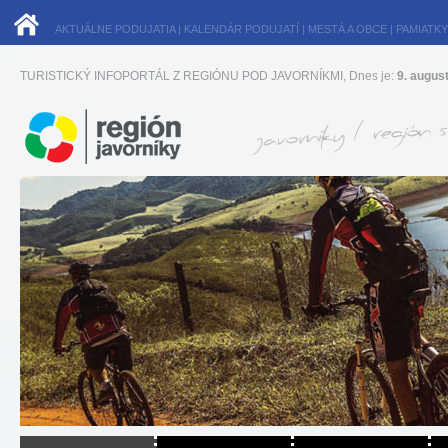
AKTUÁLNE PODUJATIA
|
KALENDÁR PODUJATÍ
|
MESTÁ A OBCE
|
PAMIATKY
TURISTICKÝ INFOPORTÁL Z REGIÓNU POD JAVORNÍKMI, Dnes je:
9. augus