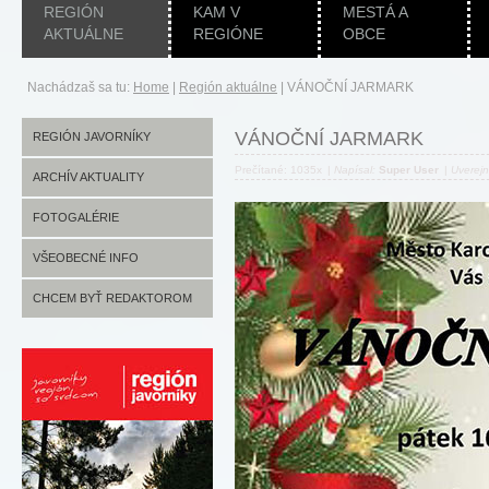
REGIÓN
KAM V
MESTÁ A
AKTUÁLNE
REGIÓNE
OBCE
Nachádzaš sa tu:
Home
|
Región aktuálne
|
VÁNOČNÍ JARMARK
VÁNOČNÍ JARMARK
REGIÓN JAVORNÍKY
Prečítané: 1035x
|
Napísal:
Super User
|
Uverej
ARCHÍV AKTUALITY
FOTOGALÉRIE
VŠEOBECNÉ INFO
CHCEM BYŤ REDAKTOROM