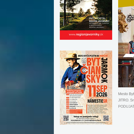
Mesto By
JITRO. Sr
PODUJAT