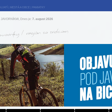
UJATÍ
|
MESTÁ A OBCE
|
PAMIATKY
JAVORNÍKMI, Dnes je:
7. august 2026