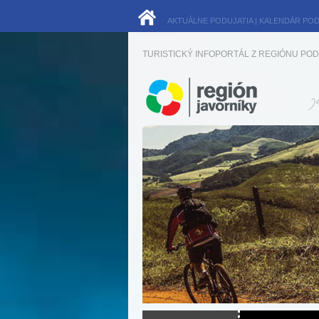
AKTUÁLNE PODUJATIA
|
KALENDÁR POD
TURISTICKÝ INFOPORTÁL Z REGIÓNU POD 