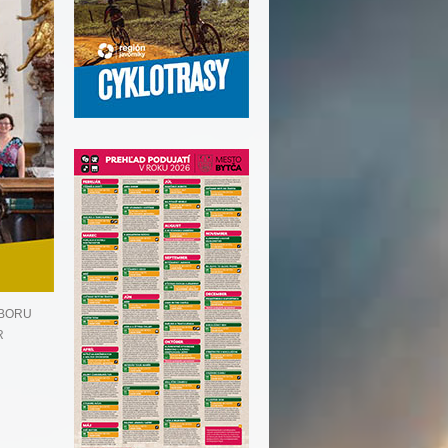
 SBORU
R