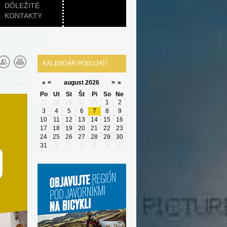
DÔLEŽITÉ
KONTAKTY
KALENDÁR PODUJATÍ
«
<
august
2026
>
»
Po
Ut
St
Št
Pi
So
Ne
27
28
29
30
31
1
2
3
4
5
6
7
8
9
10
11
12
13
14
15
16
17
18
19
20
21
22
23
24
25
26
27
28
29
30
31
1
2
3
4
5
6