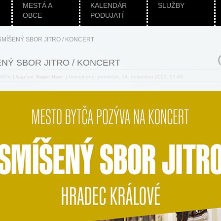
MESTÁ A
KALENDÁR
SLUŽBY
OBCE
PODUJATÍ
SMÍŠENÝ SBOR JITRO / KONCERT
NÝ SBOR JITRO / KONCERT
 987x
|
Napísal:
Super User
|
Uverejnené:
pondelok, 14. november 2022, 07:48