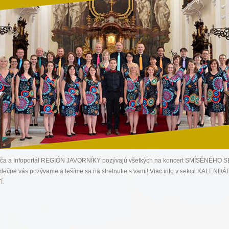
tča a Infoportál REGIÓN JAVORNÍKY pozývajú všetkých na koncert SMÍSĚNÉHO
dečne vás pozývame a tešíme sa na stretnutie s vami! Viac info v sekcii
KALENDÁ
Í
.