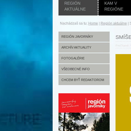
REGIÓN
KAM V
AKTUÁLNE
REGIÓNE
Nachádzaš sa tu:
Home
|
Región aktuálne
|
SMÍŠE
REGIÓN JAVORNÍKY
Prečítané:
ARCHÍV AKTUALITY
FOTOGALÉRIE
VŠEOBECNÉ INFO
CHCEM BYŤ REDAKTOROM