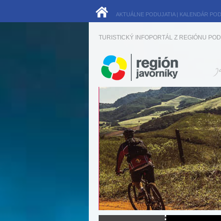
AKTUÁLNE PODUJATIA
|
KALENDÁR POD
TURISTICKÝ INFOPORTÁL Z REGIÓNU POD 