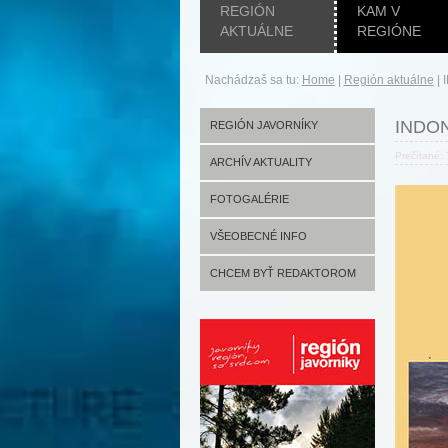
REGIÓN
KAM V
AKTUÁLNE
REGIÓNE
Nachádzaš sa tu:
Home
|
Región aktuálne
|
INDON
REGIÓN JAVORNÍKY
Prečítané:
ARCHÍV AKTUALITY
FOTOGALÉRIE
VŠEOBECNÉ INFO
CHCEM BYŤ REDAKTOROM