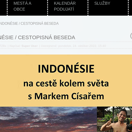
MESTÁ A
KALENDÁR
SLUŽBY
OBCE
PODUJATÍ
INDONÉSIE / CESTOPISNÁ BESEDA
ÉSIE / CESTOPISNÁ BESEDA
 728x
|
Napísal:
Super User
|
Uverejnené:
pondelok, 24. október 2022, 15:40