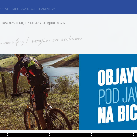
UJATÍ
|
MESTÁ A OBCE
|
PAMIATKY
JAVORNÍKMI, Dnes je:
7. august 2026