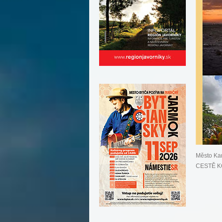
Město Ka
CESTĚ KO