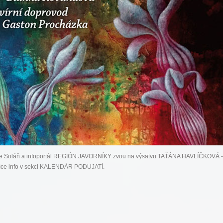
ce Soláň a infoportál REGIÓN JAVORNÍKY zvou na výsatvu TAŤÁNA HAVLÍČKOVÁ 
ce info v sekci
KALENDÁR PODUJATÍ
.