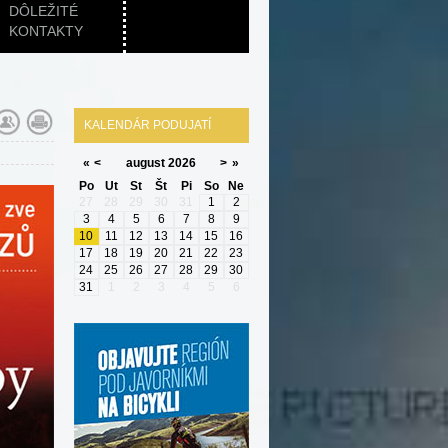
DÔLEŽITÉ
KONTAKTY
KALENDÁR PODUJATÍ
«
<
august
2026
>
»
Po
Ut
St
Št
Pi
So
Ne
27
28
29
30
31
1
2
3
4
5
6
7
8
9
10
11
12
13
14
15
16
17
18
19
20
21
22
23
24
25
26
27
28
29
30
31
1
2
3
4
5
6