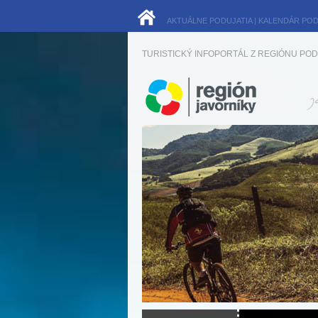
AKTUÁLNE PODUJATIA
|
KALENDÁR POD
TURISTICKÝ INFOPORTÁL Z REGIÓNU POD 