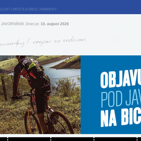
UJATÍ
|
MESTÁ A OBCE
|
PAMIATKY
JAVORNÍKMI, Dnes je:
10. august 2026