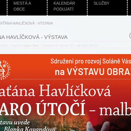
MESTÁ A
KALENDÁR
SLUŽBY
OBCE
PODUJATÍ
TAŤÁNA HAVLÍČKOVÁ - VÝSTAVA
A HAVLÍČKOVÁ - VÝSTAVA
 1310x
|
Napísal:
Super User
|
Uverejnené:
štvrtok, 05. máj 2022, 09:02