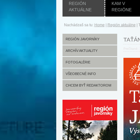
REGIÓN
KAM V
AKTUÁLNE
REGIÓNE
Nachádzaš sa tu:
Home
|
Región aktuálne
|
TAŤÁN
REGIÓN JAVORNÍKY
Prečítané:
ARCHÍV AKTUALITY
FOTOGALÉRIE
VŠEOBECNÉ INFO
CHCEM BYŤ REDAKTOROM