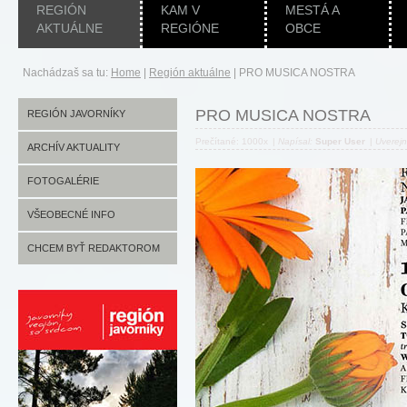
REGIÓN
KAM V
MESTÁ A
AKTUÁLNE
REGIÓNE
OBCE
Nachádzaš sa tu:
Home
|
Región aktuálne
|
PRO MUSICA NOSTRA
PRO MUSICA NOSTRA
REGIÓN JAVORNÍKY
Prečítané: 1000x
|
Napísal:
Super User
|
Uverej
ARCHÍV AKTUALITY
FOTOGALÉRIE
VŠEOBECNÉ INFO
CHCEM BYŤ REDAKTOROM