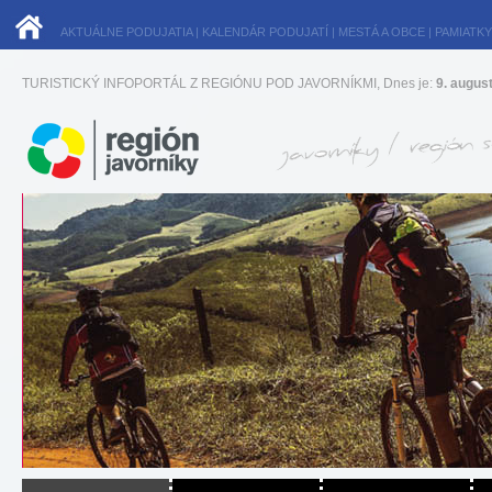
AKTUÁLNE PODUJATIA
|
KALENDÁR PODUJATÍ
|
MESTÁ A OBCE
|
PAMIATKY
TURISTICKÝ INFOPORTÁL Z REGIÓNU POD JAVORNÍKMI, Dnes je:
9. augus