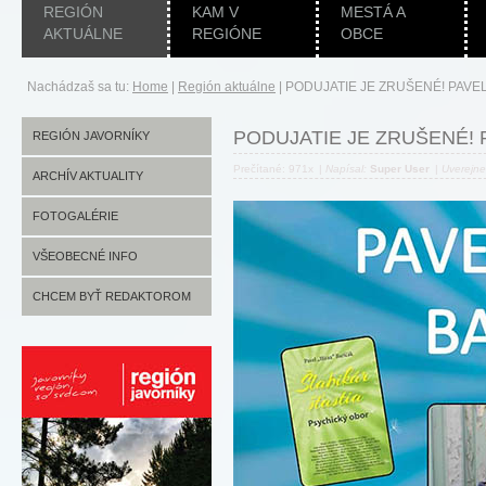
REGIÓN
KAM V
MESTÁ A
AKTUÁLNE
REGIÓNE
OBCE
Nachádzaš sa tu:
Home
|
Región aktuálne
|
PODUJATIE JE ZRUŠENÉ! PAVEL
PODUJATIE JE ZRUŠENÉ! 
REGIÓN JAVORNÍKY
Prečítané: 971x
|
Napísal:
Super User
|
Uverejn
ARCHÍV AKTUALITY
FOTOGALÉRIE
VŠEOBECNÉ INFO
CHCEM BYŤ REDAKTOROM