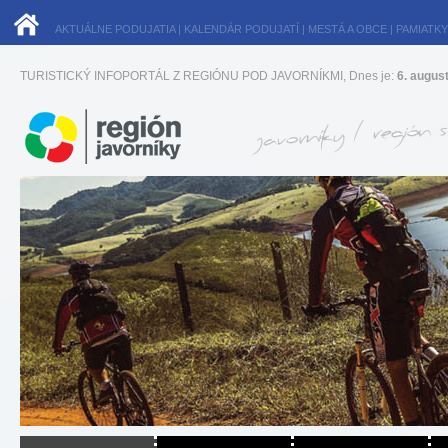
AKTUÁLNE PODUJATIA
|
KALENDÁR PODUJATÍ
|
MESTÁ A OBCE
|
PAMIATKY
TURISTICKÝ INFOPORTÁL Z REGIÓNU POD JAVORNÍKMI, Dnes je:
6. augus