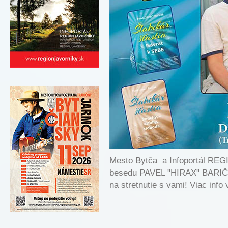
Mesto Bytča a Infoportál RE
besedu PAVEL "HIRAX" BARIČÁ
na stretnutie s vami! Viac info 