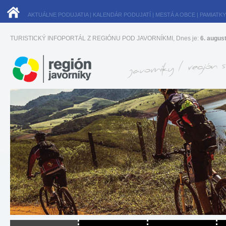
AKTUÁLNE PODUJATIA
|
KALENDÁR PODUJATÍ
|
MESTÁ A OBCE
|
PAMIATKY
TURISTICKÝ INFOPORTÁL Z REGIÓNU POD JAVORNÍKMI, Dnes je:
6. augus