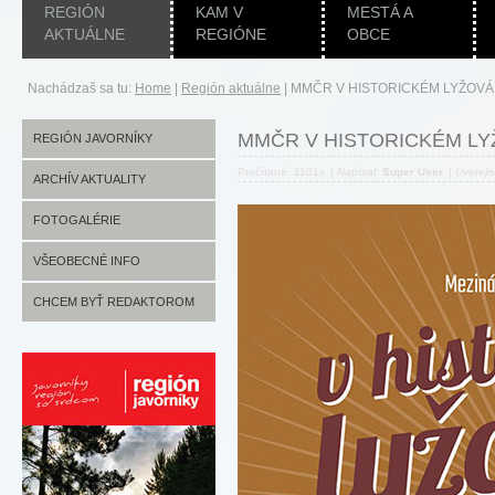
REGIÓN
KAM V
MESTÁ A
AKTUÁLNE
REGIÓNE
OBCE
Nachádzaš sa tu:
Home
|
Región aktuálne
|
MMČR V HISTORICKÉM LYŽOVÁ
MMČR V HISTORICKÉM LY
REGIÓN JAVORNÍKY
Prečítané: 1101x
|
Napísal:
Super User
|
Uverej
ARCHÍV AKTUALITY
FOTOGALÉRIE
VŠEOBECNÉ INFO
CHCEM BYŤ REDAKTOROM