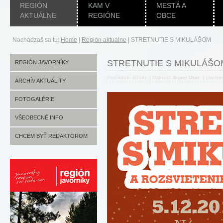
REGIÓN
KAM V
MESTÁ A
AKTUÁLNE
REGIÓNE
OBCE
Nachádzaš sa tu:
Home
|
Región aktuálne
|
STRETNUTIE S MIKULÁŠOM
STRETNUTIE S MIKULÁŠO
REGIÓN JAVORNÍKY
Prečítané: 1039x
|
Napísal:
Super User
|
Uverej
ARCHÍV AKTUALITY
FOTOGALÉRIE
VŠEOBECNÉ INFO
CHCEM BYŤ REDAKTOROM