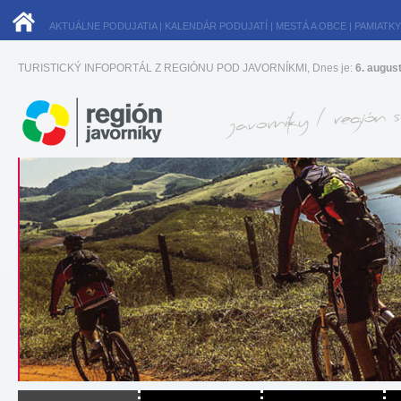
AKTUÁLNE PODUJATIA
|
KALENDÁR PODUJATÍ
|
MESTÁ A OBCE
|
PAMIATKY
TURISTICKÝ INFOPORTÁL Z REGIÓNU POD JAVORNÍKMI, Dnes je:
6. augus