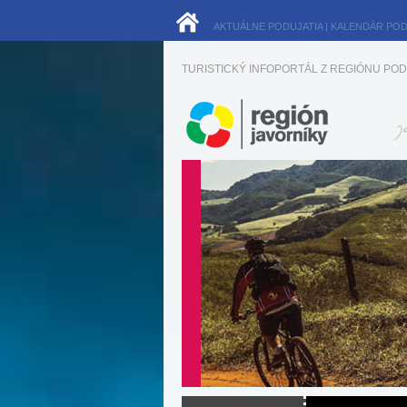
AKTUÁLNE PODUJATIA
|
KALENDÁR POD
TURISTICKÝ INFOPORTÁL Z REGIÓNU POD 