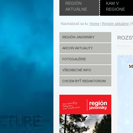
REGIÓN
KAM V
AKTUÁLNE
REGIÓNE
Nachádzaš sa tu:
Home
|
Región aktuálne
|
ROZS
REGIÓN JAVORNÍKY
Prečítané:
ARCHÍV AKTUALITY
FOTOGALÉRIE
VŠEOBECNÉ INFO
CHCEM BYŤ REDAKTOROM