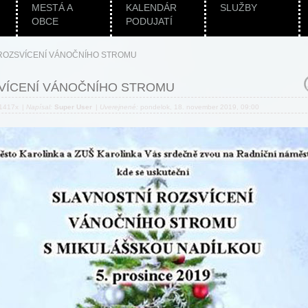
MESTÁ A
KALENDÁR
SLUŽBY
OBCE
PODUJATÍ
ROZSVÍCENÍ VÁNOČNÍHO STROMU
VÍCENÍ VÁNOČNÍHO STROMU
 1417x
|
Napísal:
Super User
|
Uverejnené:
pondelok, 18. november 2019, 09:00