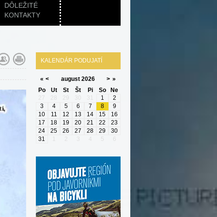
DÔLEŽITÉ
KONTAKTY
KALENDÁR PODUJATÍ
«
<
august
2026
>
»
Po
Ut
St
Št
Pi
So
Ne
27
28
29
30
31
1
2
3
4
5
6
7
8
9
10
11
12
13
14
15
16
17
18
19
20
21
22
23
24
25
26
27
28
29
30
31
1
2
3
4
5
6