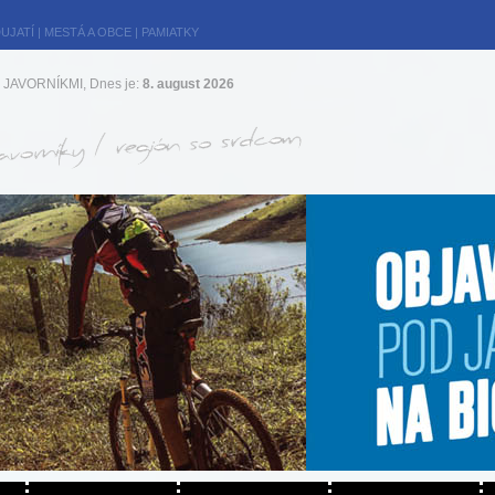
UJATÍ
|
MESTÁ A OBCE
|
PAMIATKY
JAVORNÍKMI, Dnes je:
8. august 2026