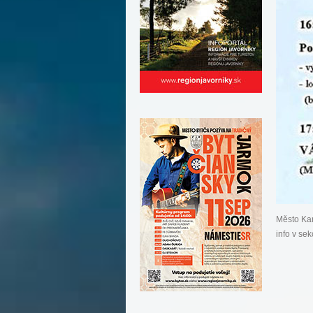
Město Ka
info v sek